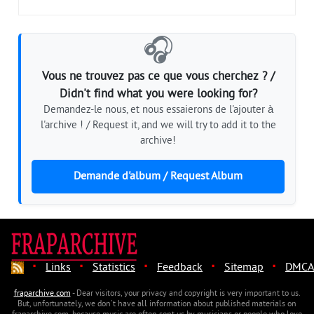
🎧
Vous ne trouvez pas ce que vous cherchez ? /
Didn't find what you were looking for?
Demandez-le nous, et nous essaierons de l'ajouter à
l'archive ! / Request it, and we will try to add it to the
archive!
Demande d'album / Request Album
·
·
·
·
·
Links
Statistics
Feedback
Sitemap
DMCA
fraparchive.com
- Dear visitors, your privacy and copyright is very important to us.
But, unfortunately, we don't have all information about published materials on