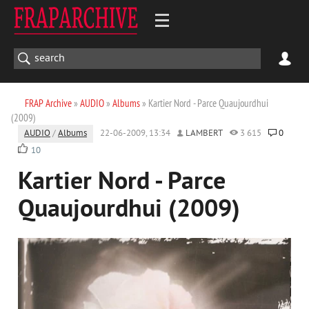
FRAP Archive
»
AUDIO
»
Albums
» Kartier Nord - Parce Quaujourdhui
(2009)
AUDIO
/
Albums
22-06-2009, 13:34
LAMBERT
3 615
0
10
Kartier Nord - Parce
Quaujourdhui (2009)