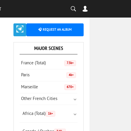
T
🎧 REQUEST AN ALBUM
MAJOR SCENES
France (Total)
7.3k+
Paris
4k+
Marseille
670+
Other French Cities
Africa (Total)
1k+