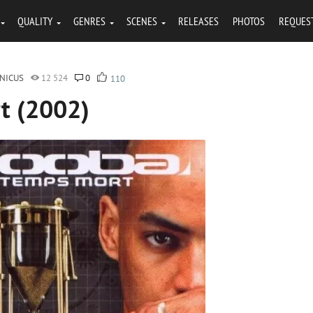
QUALITY
GENRES
SCENES
RELEASES
PHOTOS
REQUES
)
NICUS
12 524
0
110
t (2002)