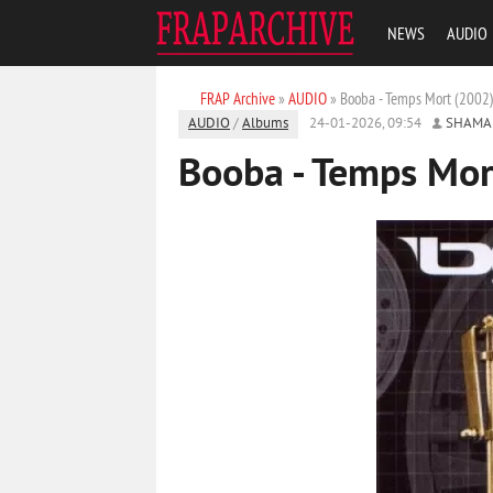
NEWS
AUDIO
FRAP Archive
»
AUDIO
» Booba - Temps Mort (2002
AUDIO
/
Albums
24-01-2026, 09:54
SHAMA
Booba - Temps Mor