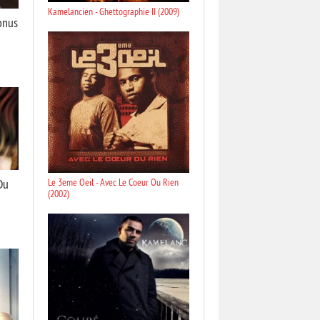
Kamelancien - Ghettographie II (2009)
Bonus
Du
Le 3eme Oeil - Avec Le Coeur Ou Rien
(2002)