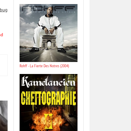
 bug
nd
Rohff - La Fierte Des Notres (2004)