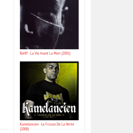
Rohff - La Vie Avant La Mort (2001)
Kamelancien - Le Frisson De La Verite
(2008)