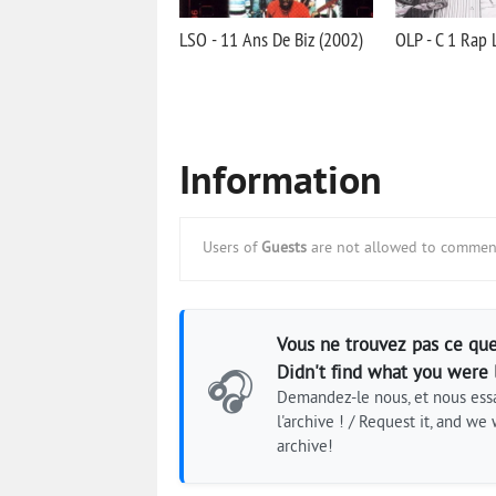
LSO - 11 Ans De Biz (2002)
OLP - C 1 Rap 
Information
Users of
Guests
are not allowed to comment
Vous ne trouvez pas ce que
Didn't find what you were 
🎧
Demandez-le nous, et nous essa
l'archive ! / Request it, and we w
archive!