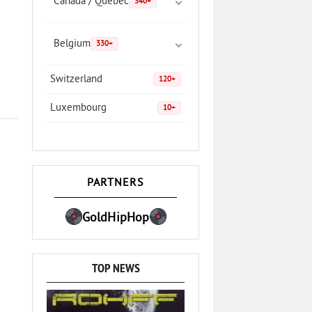
Canada / Quebec
340+
Belgium
330+
Switzerland
120+
Luxembourg
10+
PARTNERS
GoldHipHop
TOP NEWS