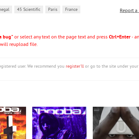
,
,
,
negal
45 Scientific
Paris
France
Report a
a bug"
or select any text on the page text and press
Ctrl+Enter
- a
ill reupload file.
nregistered user. We recommend you
register'll
or go to the site under your