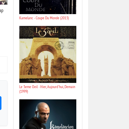
ap
Kamelanc - Coupe Du Monde (2013)
Le 3eme Oeil - Hier, Aujourd'hui, Demain
(1999)