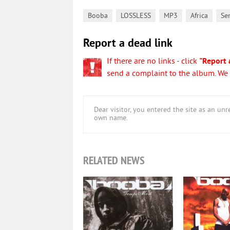
,
,
,
,
Booba
LOSSLESS
MP3
Africa
Se
Report a dead link
If there are no links - click
"Report 
send a complaint to the album. We w
Dear visitor, you entered the site as an u
own name.
RELATED NEWS