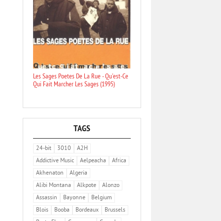
Les Sages Poetes De La Rue - Qu'est-Ce
Qui Fait Marcher Les Sages (1995)
TAGS
24-bit
3010
A2H
Addictive Music
Aelpeacha
Africa
Akhenaton
Algeria
Alibi Montana
Alkpote
Alonzo
Assassin
Bayonne
Belgium
Blois
Booba
Bordeaux
Brussels