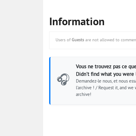
Information
Users of
Guests
are not allowed to comment
Vous ne trouvez pas ce que
Didn't find what you were 
🎧
Demandez-le nous, et nous essa
l'archive ! / Request it, and we w
archive!