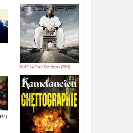
Rohff - La Fierte Des Notres (2004)
024)