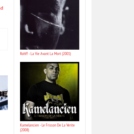
nd
Rohff - La Vie Avant La Mort (2001)
Kamelancien - Le Frisson De La Verite
(2008)