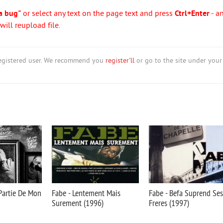
a bug"
or select any text on the page text and press
Ctrl+Enter
- a
ill reupload file.
nregistered user. We recommend you
register'll
or go to the site under your
 Partie De Mon
Fabe - Lentement Mais
Fabe - Befa Suprend Ses
Surement (1996)
Freres (1997)