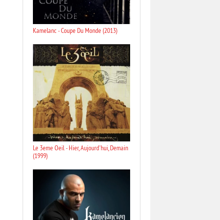
Kamelanc - Coupe Du Monde (2013)
Le 3eme Oeil - Hier, Aujourd'hui, Demain
(1999)