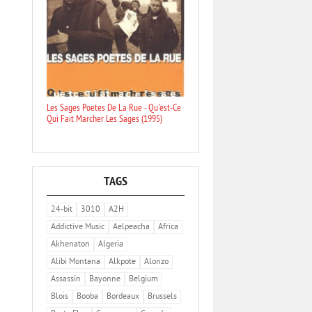
Les Sages Poetes De La Rue - Qu'est-Ce
Qui Fait Marcher Les Sages (1995)
TAGS
24-bit
3010
A2H
Addictive Music
Aelpeacha
Africa
Akhenaton
Algeria
Alibi Montana
Alkpote
Alonzo
Assassin
Bayonne
Belgium
Blois
Booba
Bordeaux
Brussels