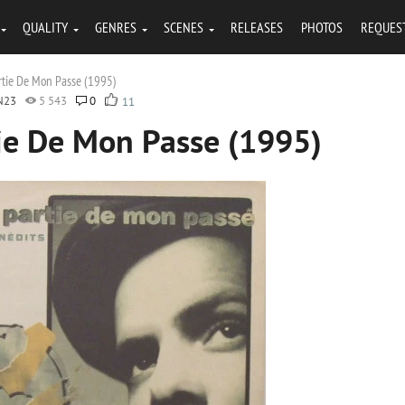
QUALITY
GENRES
SCENES
RELEASES
PHOTOS
REQUES
artie De Mon Passe (1995)
N23
5 543
0
11
tie De Mon Passe (1995)