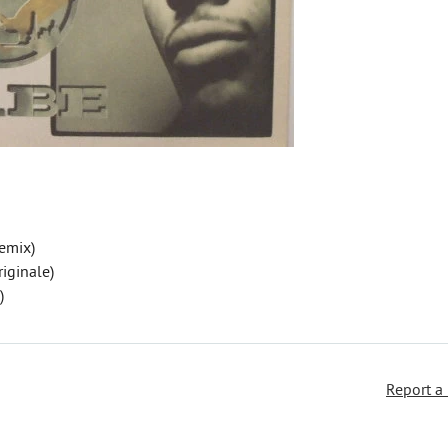
Remix)
riginale)
)
Report a