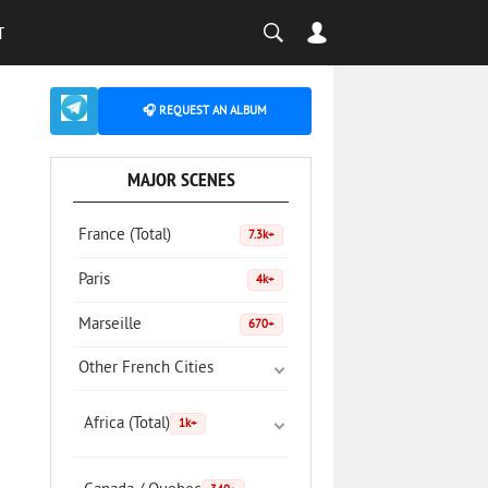
T
🎧 REQUEST AN ALBUM
MAJOR SCENES
France (Total)
7.3k+
Paris
4k+
Marseille
670+
Other French Cities
Africa (Total)
1k+