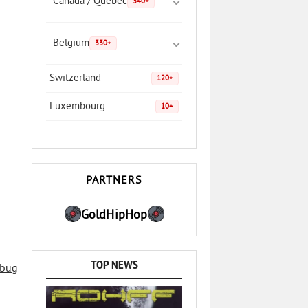
Canada / Quebec
340+
Belgium
330+
Switzerland
120+
Luxembourg
10+
PARTNERS
GoldHipHop
TOP NEWS
 bug