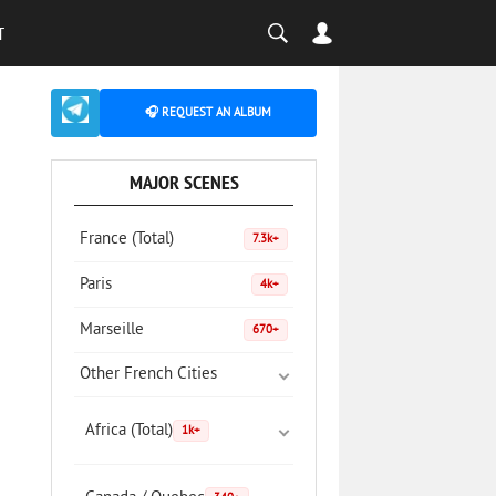
T
🎧 REQUEST AN ALBUM
MAJOR SCENES
France (Total)
7.3k+
Paris
4k+
Marseille
670+
Other French Cities
Africa (Total)
1k+