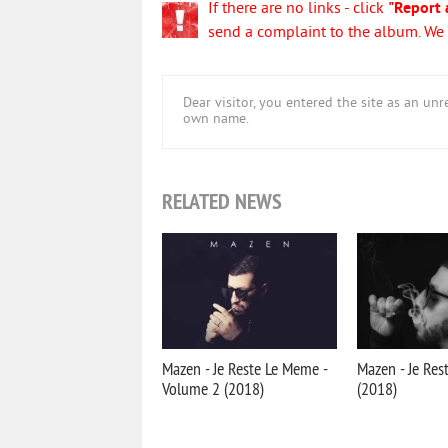
If there are no links - click
"Report 
send a complaint to the album. We w
Dear visitor, you entered the site as an u
own name.
RELATED NEWS
Mazen - Je Reste Le Meme -
Mazen - Je Re
Volume 2 (2018)
(2018)