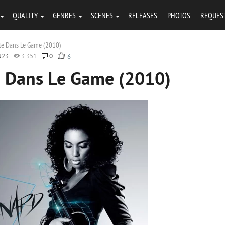
QUALITY
GENRES
SCENES
RELEASES
PHOTOS
REQUES
ste Dans Le Game (2010)
N23
3 351
0
6
e Dans Le Game (2010)