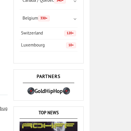
Canada / Quebec
340+
Belgium
330+
Switzerland
120+
Luxembourg
10+
PARTNERS
GoldHipHop
 bug
TOP NEWS