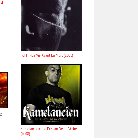
nd
Rohff - La Vie Avant La Mort (2001)
re
Kamelancien - Le Frisson De La Verite
(2008)