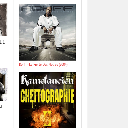
. 1
Rohff - La Fierte Des Notres (2004)
st