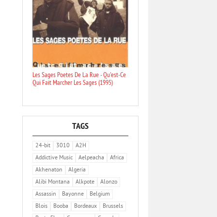
Les Sages Poetes De La Rue - Qu'est-Ce
Qui Fait Marcher Les Sages (1995)
TAGS
24-bit
3010
A2H
Addictive Music
Aelpeacha
Africa
Akhenaton
Algeria
Alibi Montana
Alkpote
Alonzo
Assassin
Bayonne
Belgium
Blois
Booba
Bordeaux
Brussels