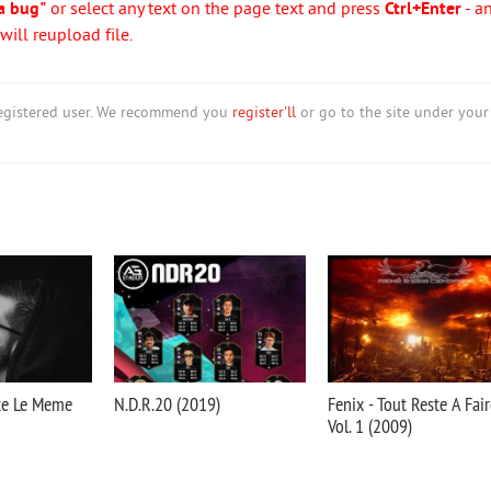
a bug"
or select any text on the page text and press
Ctrl+Enter
- a
ill reupload file.
nregistered user. We recommend you
register'll
or go to the site under your
ste Le Meme
N.D.R.20 (2019)
Fenix - Tout Reste A Fai
Vol. 1 (2009)