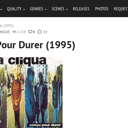
QUALITY
GENRES
SCENES
RELEASES
PHOTOS
REQUES
er (1995)
NICUS
6 238
0
39
Pour Durer (1995)