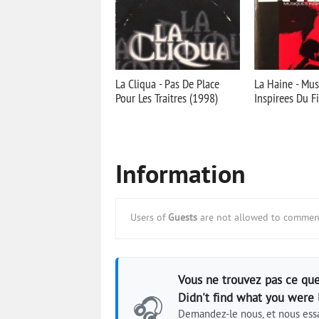
La Cliqua - Pas De Place
La Haine - Mu
Pour Les Traitres (1998)
Inspirees Du F
Information
Users of
Guests
are not allowed to comment
Vous ne trouvez pas ce que
Didn't find what you were 
🎧
Demandez-le nous, et nous essa