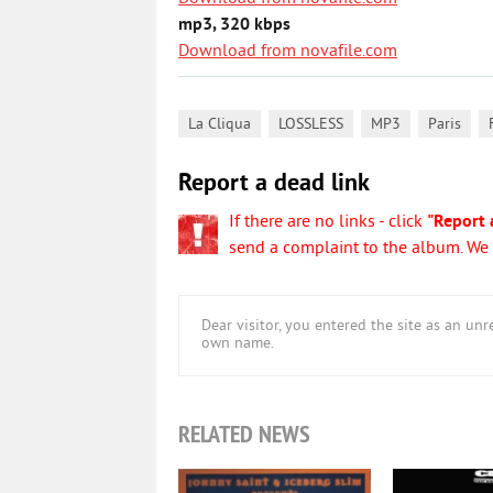
mp3, 320 kbps
Download from novafile.com
,
,
,
,
La Cliqua
LOSSLESS
MP3
Paris
Report a dead link
If there are no links - click
"Report 
send a complaint to the album. We w
Dear visitor, you entered the site as an u
own name.
RELATED NEWS