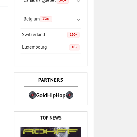
Canada / Quebec
340+
Belgium
330+
Switzerland
120+
Luxembourg
10+
PARTNERS
GoldHipHop
TOP NEWS