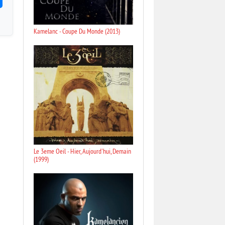
Kamelanc - Coupe Du Monde (2013)
Le 3eme Oeil - Hier, Aujourd'hui, Demain
(1999)