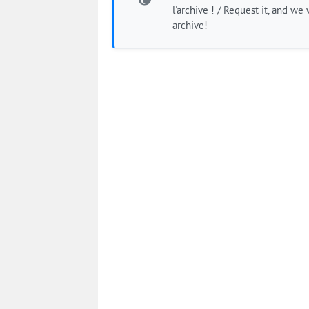
l'archive ! / Request it, and we w
archive!