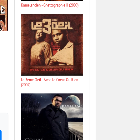
Kamelancien - Ghettographie II (2009)
Le 3eme Oeil - Avec Le Coeur Ou Rien
(2002)