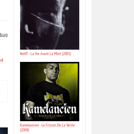
 bug
Rohff - La Vie Avant La Mort (2001)
nd
Kamelancien - Le Frisson De La Verite
(2008)