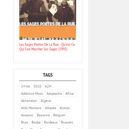
Les Sages Poetes De La Rue - Qu'est-Ce
Qui Fait Marcher Les Sages (1995)
TAGS
24-bit
3010
A2H
Addictive Music
Aelpeacha
Africa
Akhenaton
Algeria
Alibi Montana
Alkpote
Alonzo
Assassin
Bayonne
Belgium
Blois
Booba
Bordeaux
Brussels