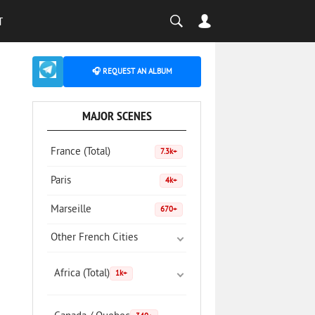
T
🎧 REQUEST AN ALBUM
MAJOR SCENES
France (Total)
7.3k+
Paris
4k+
Marseille
670+
Other French Cities
Africa (Total)
1k+