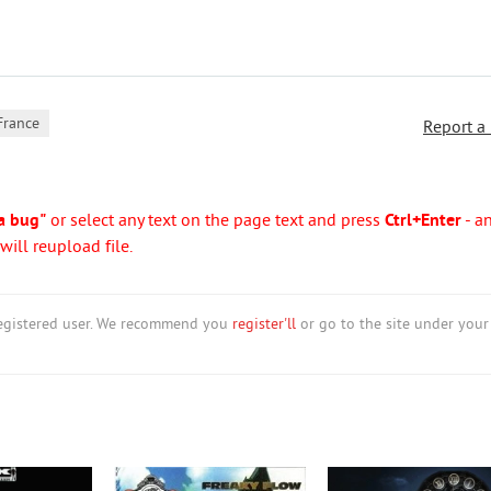
France
Report a
a bug"
or select any text on the page text and press
Ctrl+Enter
- a
ill reupload file.
nregistered user. We recommend you
register'll
or go to the site under your