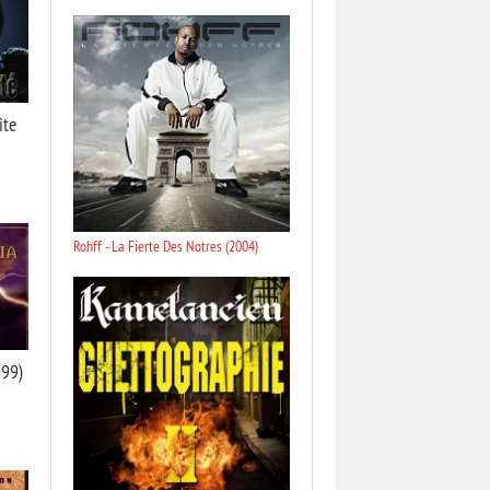
ite
Rohff - La Fierte Des Notres (2004)
999)