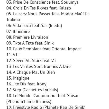
03. Prise De Conscience feat. Souumya
04. Crois En Tes Rкves feat. Kalazo
05. Laissez Nous Passer feat. Modor Ma6f Et
Trakma
06. Vida Loca feat. Yas (Inedit)
07. Itineraire
08. Premiere Livraison
09. Tкte A Tкte feat. Sinik
10. Faux Semblant feat. Oriental Impact
11. VTT
12. Seven All Starz feat. Va
13. Les Verites Sont Bonnes A Dire
14. A Chaque Mal Un Bien
15. Magique
16. J'te Dis feat. Irony
17. Step (Gachettes Lyricals)
18. Le Monde D'aujourdhui feat. Saisai
(Phenom'haine Bizness)
19. Freestyle Radio (Planete Rap De Sinik)