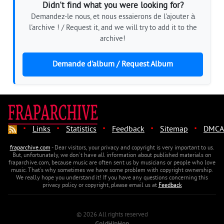
Didn't find what you were looking for?
Demandez-le nous, et nous essaierons de l'ajouter à
l'archive ! / Request it, and we will try to add it to the
archive!
Demande d'album / Request Album
·
·
·
·
·
Links
Statistics
Feedback
Sitemap
DMCA
fraparchive.com
- Dear visitors, your privacy and copyright is very important to us.
But, unfortunately, we don't have all information about published materials on
fraparchive.com, because music are often sent us by musicians or people who love
music. That's why sometimes we have some problem with copyright ownership.
We really hope you understand it! If you have any questions concerning this
privacy policy or copyright, please email us at
Feedback
© 2026 All rights reserved