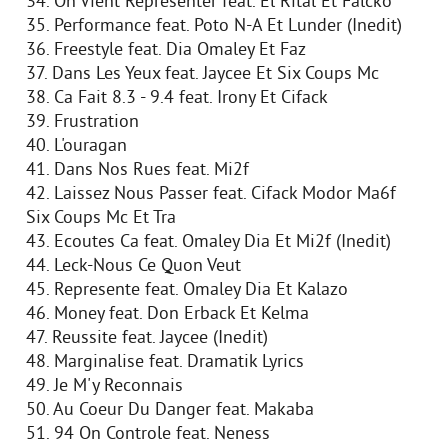
34. On Vient Representer feat. El Rital Et Falcko
35. Performance feat. Poto N-A Et Lunder (Inedit)
36. Freestyle feat. Dia Omaley Et Faz
37. Dans Les Yeux feat. Jaycee Et Six Coups Mc
38. Ca Fait 8.3 - 9.4 feat. Irony Et Cifack
39. Frustration
40. L'ouragan
41. Dans Nos Rues feat. Mi2f
42. Laissez Nous Passer feat. Cifack Modor Ma6f
Six Coups Mc Et Tra
43. Ecoutes Ca feat. Omaley Dia Et Mi2f (Inedit)
44. Leck-Nous Ce Quon Veut
45. Represente feat. Omaley Dia Et Kalazo
46. Money feat. Don Erback Et Kelma
47. Reussite feat. Jaycee (Inedit)
48. Marginalise feat. Dramatik Lyrics
49. Je M'y Reconnais
50. Au Coeur Du Danger feat. Makaba
51. 94 On Controle feat. Neness