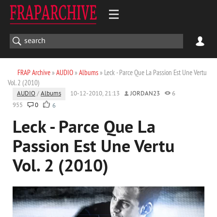
FRAP Archive
»
AUDIO
»
Albums
» Leck - Parce Que La Passion Est Une Vertu
Vol. 2 (2010)
AUDIO
/
Albums
10-12-2010, 21:13
JORDAN23
6
955
0
6
Leck - Parce Que La
Passion Est Une Vertu
Vol. 2 (2010)