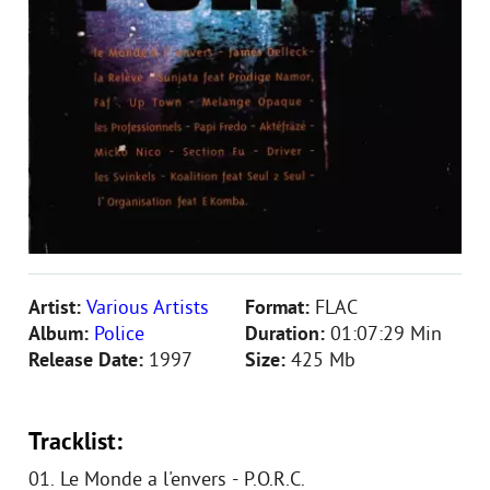
Artist:
Various Artists
Format:
FLAC
Album:
Police
Duration:
01:07:29 Min
Release Date:
1997
Size:
425 Mb
Tracklist:
01. Le Monde a l'envers - P.O.R.C.