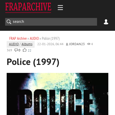
FRAP Archive
»
AUDIO
» Police (1997)
AUDIO
/
Albums
22-01-2026, 06:44
JORDAN23
4
369
0
22
Police (1997)