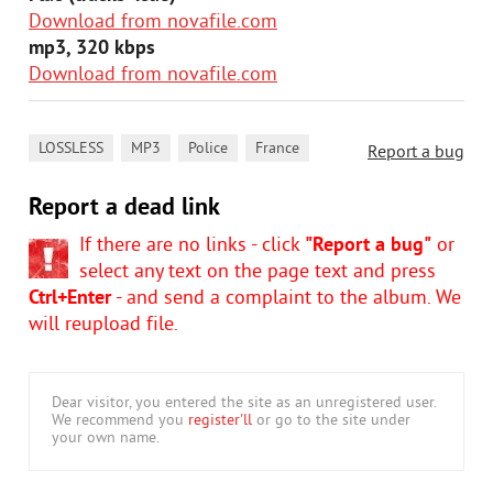
Download from novafile.com
mp3, 320 kbps
Download from novafile.com
,
,
,
LOSSLESS
MP3
Police
France
Report a bug
Report a dead link
If there are no links - click
"Report a bug"
or
select any text on the page text and press
Ctrl+Enter
- and send a complaint to the album. We
will reupload file.
Dear visitor, you entered the site as an unregistered user.
We recommend you
register'll
or go to the site under
your own name.