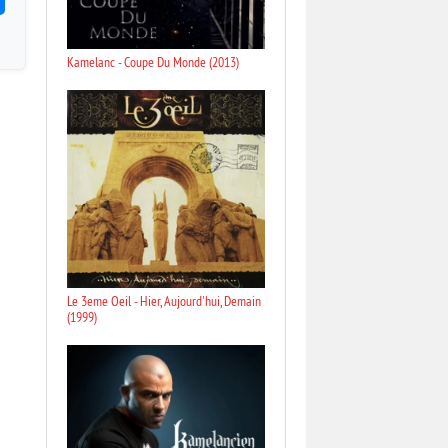
Kamelanc - Coupe Du Monde (2013)
Le 3eme Oeil - Hier, Aujourd'hui, Demain
(1999)