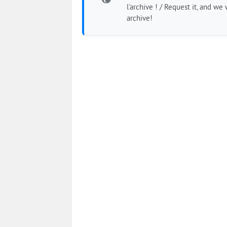
l'archive ! / Request it, and we w
archive!