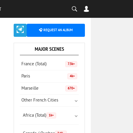
T
🎧 REQUEST AN ALBUM
MAJOR SCENES
France (Total)
7.3k+
Paris
4k+
Marseille
670+
Other French Cities
Africa (Total)
1k+