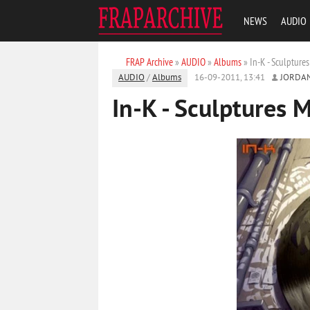
NEWS
AUDIO
FRAP Archive
»
AUDIO
»
Albums
» In-K - Sculpture
AUDIO
/
Albums
16-09-2011, 13:41
JORDA
In-K - Sculptures 