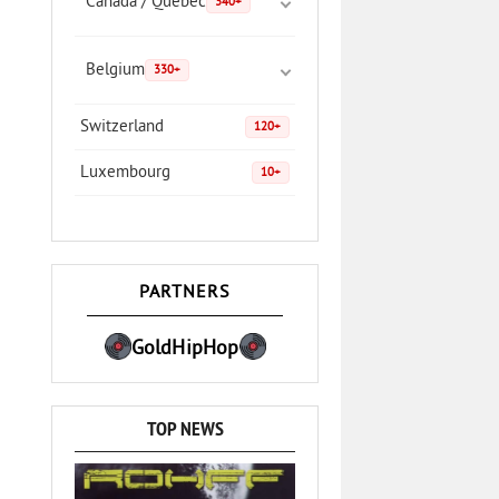
Canada / Quebec
340+
Belgium
330+
Switzerland
120+
Luxembourg
10+
PARTNERS
GoldHipHop
TOP NEWS