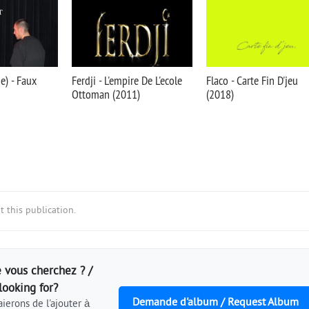
e) - Faux
Ferdji - L'empire De L'ecole
Flaco - Carte Fin D'jeu
Ottoman (2011)
(2018)
 this publication.
 vous cherchez ? /
looking for?
Demande d'album / Request Album
ierons de l'ajouter à