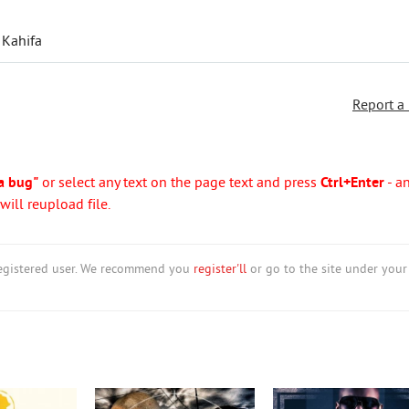
 Kahifa
Report a
a bug"
or select any text on the page text and press
Ctrl+Enter
- a
ill reupload file.
nregistered user. We recommend you
register'll
or go to the site under your