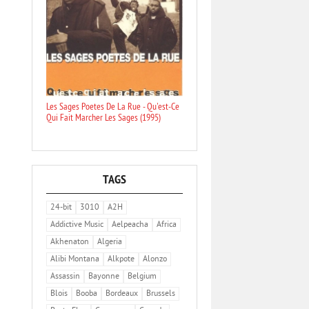
Les Sages Poetes De La Rue - Qu'est-Ce
Qui Fait Marcher Les Sages (1995)
TAGS
24-bit
3010
A2H
Addictive Music
Aelpeacha
Africa
Akhenaton
Algeria
Alibi Montana
Alkpote
Alonzo
Assassin
Bayonne
Belgium
Blois
Booba
Bordeaux
Brussels