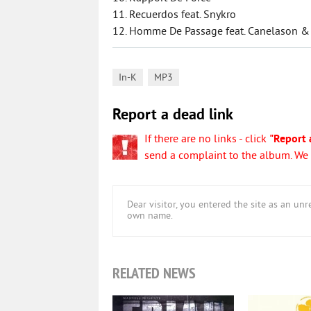
11. Recuerdos feat. Snykro
12. Homme De Passage feat. Canelason &
,
In-K
MP3
Report a dead link
If there are no links - click
"Report 
send a complaint to the album. We w
Dear visitor, you entered the site as an u
own name.
RELATED NEWS