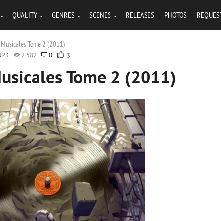
QUALITY
GENRES
SCENES
RELEASES
PHOTOS
REQUES
s Musicales Tome 2 (2011)
N23
2 582
0
3
Musicales Tome 2 (2011)