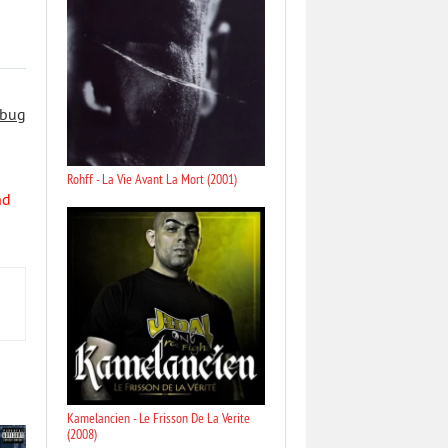
 bug
Rohff - La Vie Avant La Mort (2001)
nd
Kamelancien - Le Frisson De La Verite
(2008)