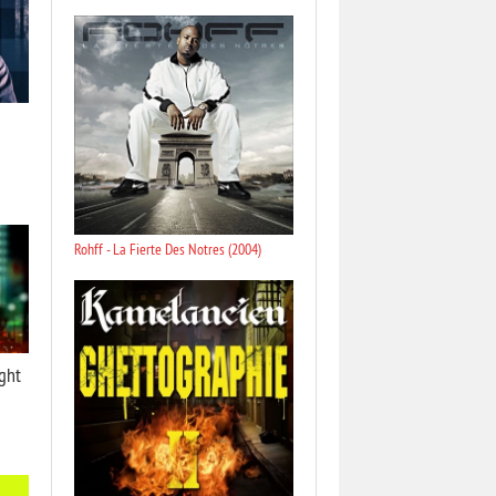
Rohff - La Fierte Des Notres (2004)
ight