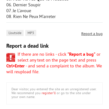
06. Dernier Soupir
07. Je L'avoue
08. Rien Ne Peux M'arreter
,
L'outside
MP3
Report a bug
Report a dead link
If there are no links - click
"Report a bug"
or
select any text on the page text and press
Ctrl+Enter
- and send a complaint to the album. We
will reupload file.
Dear visitor, you entered the site as an unregistered user.
We recommend you
register'll
or go to the site under
your own name.