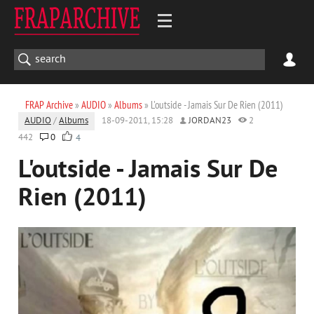
FRAP Archive
»
AUDIO
»
Albums
» L'outside - Jamais Sur De Rien (2011)
AUDIO
/
Albums
18-09-2011, 15:28
JORDAN23
2
442
0
4
L'outside - Jamais Sur De
Rien (2011)