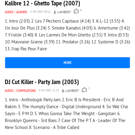
Kalibre 12 - Ghetto Tape (2007)
4
AUDIO
/
ALBUMS
5-08-2007, 00:11
LAMBERT
1. Intro (2:03) 2. Les 7 Pechers Capitaux (4:14) 3. K-L-12 (3:55) 4.
Un Jour De Plus (3:24) 5. Smoke Kanabis (4:03) 6. Amertume (3:42)
7. Fristile (3:40) 8. Les Larmes De Mon Ghetto (2:51) 9. Intro (0:53)
10. Mauvaise Graine (3:39) 11. Predator (3:26) 12. Systeme D (3:26)
13. J'rap Pas Pour Faire
MORE
7 210
0
DJ Cut Killer - Party Jam (2003)
7
AUDIO
/
COMPILATIONS
3-07-2007, 11:23
LAMBERT
1. Intro - Anthologik Party Jam 2. Eric B Is President - Eric B And
Rakim 3. The Humpty Dance - Digital Underground 4. So Wat Cha
Sayin - E P M D 5. Whos Gonna Take The Weight - Gangstarr 6.
Brooklyn Queens - 3rd Bass 7. Case Of The P T A - Leader Of The
New School 8. Scenario - A Tribe Called