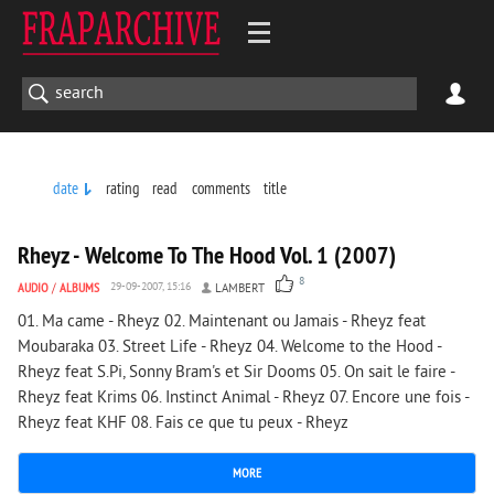
date
rating
read
comments
title
4 910
0
Rheyz - Welcome To The Hood Vol. 1 (2007)
8
AUDIO
/
ALBUMS
29-09-2007, 15:16
LAMBERT
01. Ma came - Rheyz 02. Maintenant ou Jamais - Rheyz feat
Moubaraka 03. Street Life - Rheyz 04. Welcome to the Hood -
Rheyz feat S.Pi, Sonny Bram's et Sir Dooms 05. On sait le faire -
Rheyz feat Krims 06. Instinct Animal - Rheyz 07. Encore une fois -
Rheyz feat KHF 08. Fais ce que tu peux - Rheyz
MORE
3 706
0