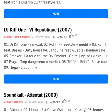
feat Ironiz Dilarim 12. threestyle 13.
MORE
5 300
0
DJ Kiff One - VI Republique (2007)
17
AUDIO
/
COMPILATIONS
21-09-2007, 13:12
LAMBERT
01. Dj Kiff one - Sarkozik 02. Rohff - Freestyle « inedit » 03. Rohff
feat. Big ali - Dirty houss 04. La fouine feat. Gued’1 - Banlieu sale
05. Smoker - La roue tourne 06. Smoker - On te juge pas « exclu »
07. Pragz - Trop dangereux « inedit » 08. Tlf feat. Rohff - Baise tout
09. Nega - C pour … «
MORE
4 953
0
Soundkail - Attentat (2000)
28
AUDIO
/
ALBUMS
25-08-2007, 10:17
LAMBERT
01. Attentat 02. L'heure Est Grave (With Lord Kossity) 03. Jeunes