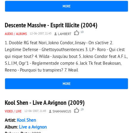
MORE
4 595
0
Descente Massive - Esprit Illicite (2004)
10
AUDIO
/
ALBUMS
12-06-2007, 21:45
LAMBERT
1. Dooble RG feat Nori, Jokno Condor, Jinsay - On s'active 2.
Legitime Defense - Ghettoyouthsentences 3. LP - Roro - Qui c'est
qui nique tout? 4. Wilda - Jusqu'au bout 5. Jokno Condor feat A.F.L,
S.L.I.M, Ogr'1 - Reglementsde compte 6. Jack Tk feat Beakosan,
Reeno - Pourquoi tu transpires? 7. Weail
MORE
1 239
0
Kool Shen - Live A Avignon (2009)
19
VIDEO
/
LIVE
12-06-2007, 21:45
SHAMANICUS
Artist:
Kool Shen
Album:
Live a Avignon