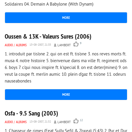
Solidaires 04. Demain A Babylone (With Dynam)
MORE
4 034
0
Oussen & 13K - Valeurs Sures (2006)
9
AUDIO
/
ALBUMS
15-08-2007, 21:35
LAMBERT
1. introduit par tis'one 2. qui on est ft. tis'one 3. nos reves morts ft.
musa 4. notre histoire 5. bienvenue dans ma ville ft. regiment ods
6. boys 7. c'qui nous inspire ft. k'special 8. on est deter(mines) 9. on
veut la coupe ft. merlin aumic 10. plein d'gaz ft. tis'one 11. odeurs
nauseabondes
MORE
4 429
0
Osfa - 9.5 Sang (2003)
12
AUDIO
/
ALBUMS
13-08-2007, 21:52
LAMBERT
1. Chasseur de rimes (Feat Sully Sefil & Zoxea) (5:43) 2. Pur et Dur