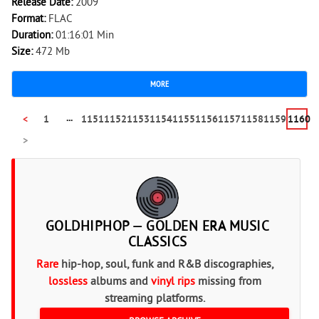
Release Date:
2009
Format:
FLAC
Duration:
01:16:01 Min
Size:
472 Mb
MORE
...
<
1
1151
1152
1153
1154
1155
1156
1157
1158
1159
1160
>
GOLDHIPHOP — GOLDEN ERA MUSIC
CLASSICS
Rare
hip-hop, soul, funk and R&B discographies,
lossless
albums and
vinyl rips
missing from
streaming platforms.