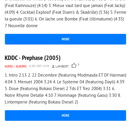
(Feat Kamnouze) (4:14) 3. Mieux vaut tard que jamais (Feat Jacky)
(4:09) 4. Cocktail Explosif (Feat Diam's & Skadrille) (5:36) 5. Ferme
ta gueule (3:01) 6. On lache une Bombe (Feat Ultimatume) (4:35)
7. Nouvelle donne
MORE
4 224
0
KDDC - Prephase (2005)
8
AUDIO
/
ALBUMS
6-08-2007, 13:58
LAMBERT
1. Intro 2:13 2. 22 Decembre (featuring Modmasda ET Df Hairman)
4:04 3. Menuet 2004 3:24 4. Le Systeme 04 (featuring Dayli) 4:39
5. Doue (featuring Bokass Diesel 2 Tds ET Trez 2004) 3:31 6.
Notre Rhyme Detalle 4:10 7. Hommage (featuring Gaou) 3:30 8.
Lintemperie (featuring Bokass Diesel 2)
MORE
3 617
0