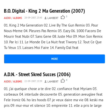
B.O. Digital - King 2 Ma Generation (2007)
3
AUDIO
/
ALBUMS
28-09-2007, 23:43
LAMBERT
01. King 2 Ma Generation 02. Live By The Gun Remix 03. Pour
Nous-Meme 04. Pleures Pas Remix 05. Eazy 06. 1000 Facons De
Mourir feat Nubi 07. Sans Gene 08. Juste Moi 09. Mon Son Remix
10. Par Ici 11. Le Monde De La Nuit feat Tiwony 12. Tout Ce Que
Tu Veux 13. Laisses Moi Faire 14. Family Dal feat
MORE
3 431
0
A.D.N. - Street Skred Succes (2006)
4
AUDIO
/
ALBUMS
22-09-2007, 23:59
LAMBERT
01. j'ai quelque chose a te dire 02. confiance feat Myriam 03.
corbeaux 04. interlude decouverte 05. generation aveuglee feat
Fele Ironiz 06. ho les hoods 07. je veux daire ma vie 08. keski ma
pris 09. mur-mur et silence 10. empreinte 11. elle a pris le large