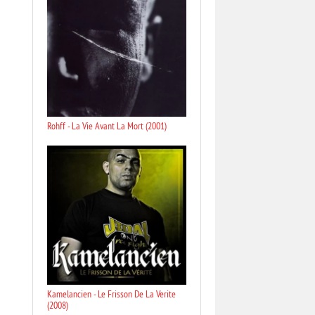
Rohff - La Vie Avant La Mort (2001)
Kamelancien - Le Frisson De La Verite
(2008)