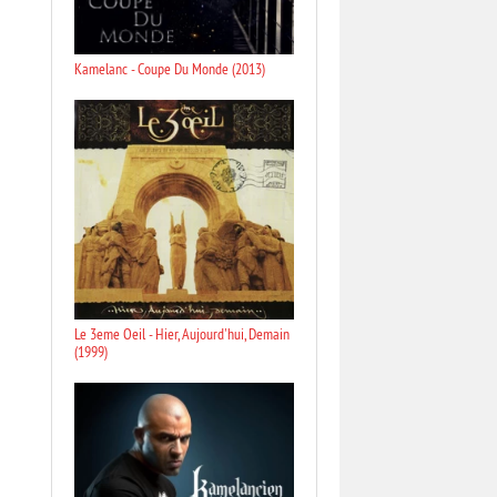
Kamelanc - Coupe Du Monde (2013)
Le 3eme Oeil - Hier, Aujourd'hui, Demain
(1999)