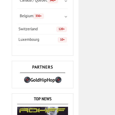
Canada / Quebec
340+
Belgium
330+
Switzerland
120+
Luxembourg
10+
PARTNERS
GoldHipHop
TOP NEWS