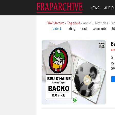
NEWS
AUDIO
FRAP Archive
»
Tag cloud
» Accueil › Mots-clés › Ba
date
rating
read
comments
ti
Ba
AU
01
Re
09
1 941
0