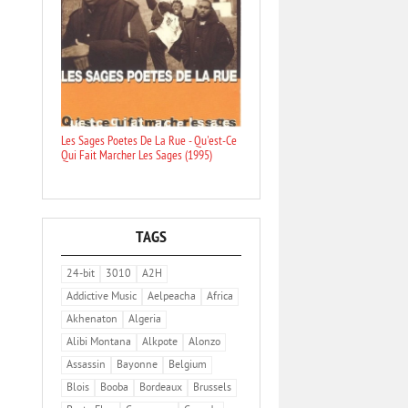
Les Sages Poetes De La Rue - Qu'est-Ce
Qui Fait Marcher Les Sages (1995)
TAGS
24-bit
3010
A2H
Addictive Music
Aelpeacha
Africa
Akhenaton
Algeria
Alibi Montana
Alkpote
Alonzo
Assassin
Bayonne
Belgium
Blois
Booba
Bordeaux
Brussels