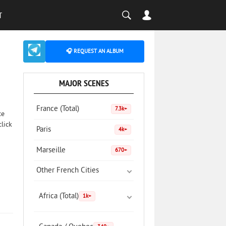
T
🎧 REQUEST AN ALBUM
MAJOR SCENES
France (Total)
7.3k+
ce
click
Paris
4k+
Marseille
670+
Other French Cities
Africa (Total)
1k+