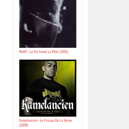
Rohff - La Vie Avant La Mort (2001)
Kamelancien - Le Frisson De La Verite
(2008)