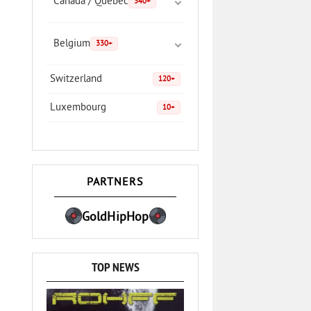
Canada / Quebec
340+
Belgium
330+
Switzerland
120+
Luxembourg
10+
PARTNERS
GoldHipHop
TOP NEWS