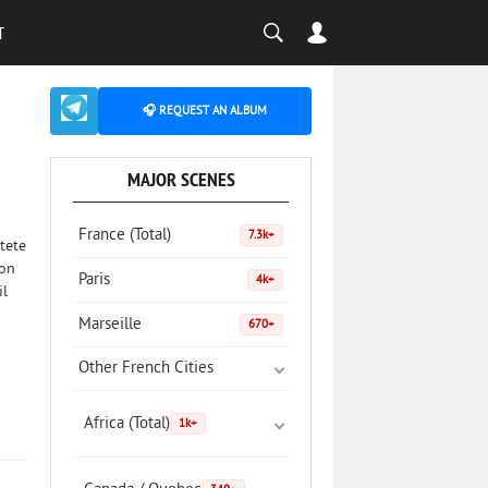
T
🎧 REQUEST AN ALBUM
MAJOR SCENES
France (Total)
7.3k+
 tete
son
Paris
4k+
il
Marseille
670+
Other French Cities
Africa (Total)
1k+