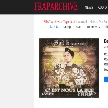
NEWS
AUDIO
FRAP Archive
»
Tag cloud
» Accueil › Mots-clés › Ba
date
rating
read
comments
ti
Ba
AU
01
05
08
fe
3 754
0