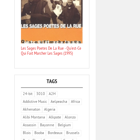
Les Sages Poetes De La Rue - Qu'est-Ce
Qui Fait Marcher Les Sages (1995)
TAGS
24-bit
3010
A2H
Addictive Music
Aelpeacha
Africa
Akhenaton
Algeria
Alibi Montana
Alkpote
Alonzo
Assassin
Bayonne
Belgium
Blois
Booba
Bordeaux
Brussels