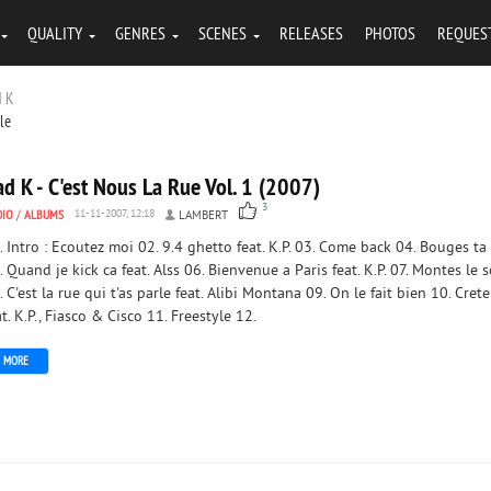
QUALITY
GENRES
SCENES
RELEASES
PHOTOS
REQUES
d K
tle
d K - C'est Nous La Rue Vol. 1 (2007)
3
DIO
/
ALBUMS
11-11-2007, 12:18
LAMBERT
. Intro : Ecoutez moi 02. 9.4 ghetto feat. K.P. 03. Come back 04. Bouges ta
. Quand je kick ca feat. Alss 06. Bienvenue a Paris feat. K.P. 07. Montes le 
. C'est la rue qui t'as parle feat. Alibi Montana 09. On le fait bien 10. Crete
at. K.P., Fiasco & Cisco 11. Freestyle 12.
MORE