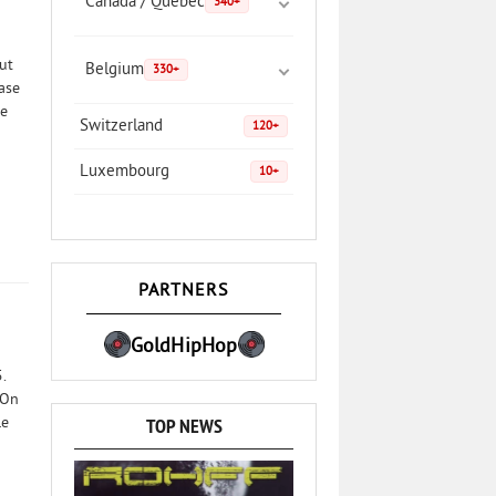
Canada / Quebec
340+
out
Belgium
330+
mase
le
Switzerland
120+
Luxembourg
10+
PARTNERS
GoldHipHop
.
 On
TOP NEWS
le