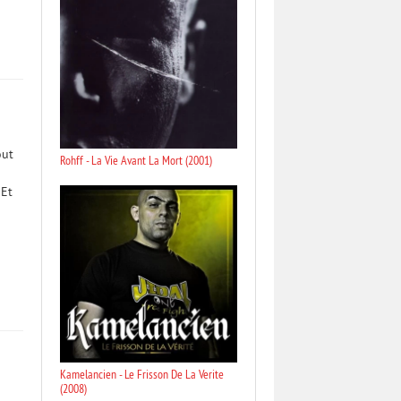
out
Rohff - La Vie Avant La Mort (2001)
 Et
Kamelancien - Le Frisson De La Verite
(2008)