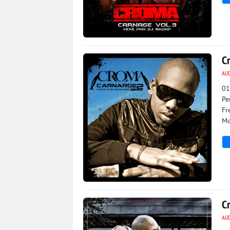
4 314
0
C
AU
01
Pe
Fr
Mo
5 574
0
C
AU