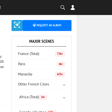
T
🎧 REQUEST AN ALBUM
MAJOR SCENES
France (Total)
7.3k+
y
08.
Paris
4k+
at.
Marseille
670+
Other French Cities
Africa (Total)
1k+