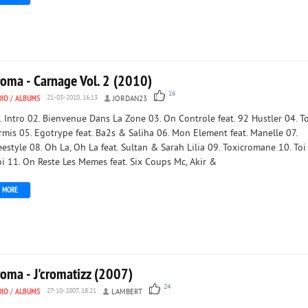
roma - Carnage Vol. 2 (2010)
16
DIO
/
ALBUMS
21-03-2010, 16:13
JORDAN23
. Intro 02. Bienvenue Dans La Zone 03. On Controle feat. 92 Hustler 04. T
rmis 05. Egotrype feat. Ba2s & Saliha 06. Mon Element feat. Manelle 07.
eestyle 08. Oh La, Oh La feat. Sultan & Sarah Lilia 09. Toxicromane 10. Toi
i 11. On Reste Les Memes feat. Six Coups Mc, Akir &
MORE
roma - J'cromatizz (2007)
24
DIO
/
ALBUMS
27-10-2007, 18:21
LAMBERT