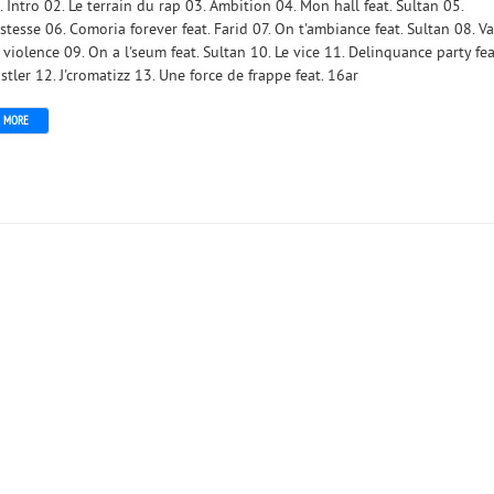
. Intro 02. Le terrain du rap 03. Ambition 04. Mon hall feat. Sultan 05.
istesse 06. Comoria forever feat. Farid 07. On t'ambiance feat. Sultan 08. V
 violence 09. On a l'seum feat. Sultan 10. Le vice 11. Delinquance party fea
stler 12. J'cromatizz 13. Une force de frappe feat. 16ar
MORE