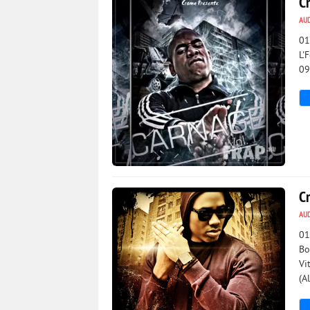
C
AU
01
L'
09
3 781
0
C
AU
01
Bo
Vi
(A