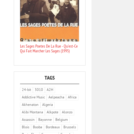
Les Sages Poetes De La Rue - Qu'est-Ce
Qui Fait Marcher Les Sages (1995)
TAGS
24-bit
3010
A2H
Addictive Music
Aelpeacha
Africa
Akhenaton
Algeria
Alibi Montana
Alkpote
Alonzo
Assassin
Bayonne
Belgium
Blois
Booba
Bordeaux
Brussels