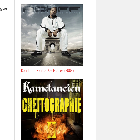
ague
t.
Rohff - La Fierte Des Notres (2004)