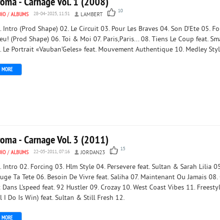
roma - Carnage Vol. 1 (2008)
10
DIO
/
ALBUMS
28-04-2025, 11:51
LAMBERT
. Intro (Prod Shape) 02. Le Circuit 03. Pour Les Braves 04. Son D'Ete 05. F
Feu! (Prod Shape) 06. Toi & Moi 07. Paris,Paris... 08. Tiens Le Coup feat. S
. Le Portrait «Vauban'Geles» feat. Mouvement Authentique 10. Medley Sty
MORE
roma - Carnage Vol. 3 (2011)
15
DIO
/
ALBUMS
22-05-2011, 07:16
JORDAN23
. Intro 02. Forcing 03. Hlm Style 04. Persevere feat. Sultan & Sarah Lilia 05
uge Ta Tete 06. Besoin De Vivre feat. Saliha 07. Maintenant Ou Jamais 08.
t Dans L'speed feat. 92 Hustler 09. Crozay 10. West Coast Vibes 11. Freesty
ll I Do Is Win) feat. Sultan & Still Fresh 12.
MORE