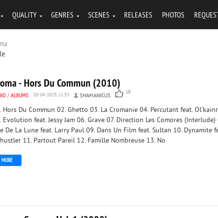
QUALITY
GENRES
SCENES
RELEASES
PHOTOS
REQUES
oma
tle
roma - Hors Du Commun (2010)
18
DIO
/
ALBUMS
28-04-2025, 11:53
SHAMANICUS
. Hors Du Commun 02. Ghetto 03. La Cromanie 04. Percutant feat. Ol'kainr
. Evolution feat. Jessy Jam 06. Grave 07. Direction Les Comores (Interlude) 
ile De La Lune feat. Larry Paul 09. Dans Un Film feat. Sultan 10. Dynamite fe
hustler 11. Partout Pareil 12. Famille Nombreuse 13. No
MORE