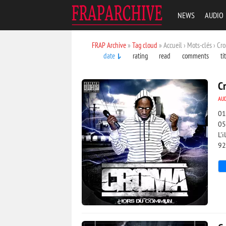
NEWS
AUDIO
FRAP Archive
»
Tag cloud
» Accueil › Mots-clés › Cr
date
rating
read
comments
ti
C
AU
01
05
L'
92
4 456
0