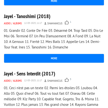
MORE
1 520
0
Jayel - Tanoshimi (2018)
1
AUDIO
/
ALBUMS
12-05-2025, 11:17
SHAMANICUS
01. Grandir 02. Conte De Fée 03. Désarmé 04. Trop Tard 05. Dis-Le
Moi 06. Terminé 07. Un Peu D'amusement 08. A Fond 09. La Nuit
10. A Genoux 11. Fierté 12. Mes Bails 13. Appelle-Les 14. Demi-
Tour feat. Ines 15. Tanoshimi 16. Dimanche
MORE
2 603
0
Jayel - Sens Interdit (2017)
5
AUDIO
/
ALBUMS
12-05-2025, 11:17
SHAMANICUS
01. Ceci n'est pas un texte 02. Parmi les étoiles 03. Loubou 04.
Allo 05. Quoi d'neuf 06. Tout vu tout fait 07. Oiseau 08. Cette
mélodie 09. Klz Party 10. Capable feat. Gogeto, Tns & Msina 11.
Vuitton 12. Plus jamais 13. Pas grand chose 14. Rayons Gamma