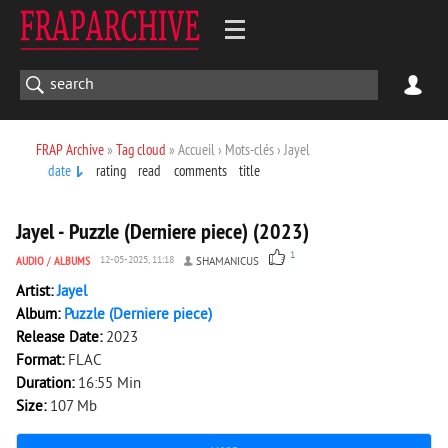
FRAP Archive
»
Tag cloud
» Accueil › Mots-clés › Jayel
date
rating
read
comments
title
865
0
Jayel - Puzzle (Derniere piece) (2023)
1
AUDIO
/
ALBUMS
12-05-2025, 11:18
SHAMANICUS
Artist:
Jayel
Album:
Puzzle (Derniere piece)
Release Date:
2023
Format:
FLAC
Duration:
16:55 Min
Size:
107 Mb