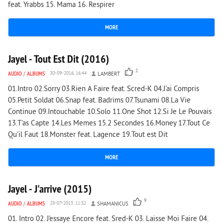
feat. Yrabbs 15. Mama 16. Respirer
MORE
1 627
0
Jayel - Tout Est Dit (2016)
2
AUDIO
/
ALBUMS
30-09-2016, 16:44
LAMBERT
01.Intro 02.Sorry 03.Rien A Faire feat. Scred-K 04.J'ai Compris
05.Petit Soldat 06.Snap feat. Badrims 07.Tsunami 08.La Vie
Continue 09.Intouchable 10.Solo 11.One Shot 12.Si Je Le Pouvais
13.T'as Capte 14.Les Memes 15.2 Secondes 16.Money 17.Tout Ce
Qu'il Faut 18.Monster feat. Lagence 19.Tout est Dit
MORE
2 263
1
Jayel - J'arrive (2015)
9
AUDIO
/
ALBUMS
28-07-2015, 11:32
SHAMANICUS
01. Intro 02. J'essaye Encore feat. Sred-K 03. Laisse Moi Faire 04.