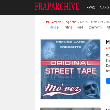
NEWS
AUDIO
FRAP Archive
»
Tag cloud
» Accueil › Mots-clés › Mo
date
rating
read
comments
ti
Mo
AU
01
Fr
De
fe
625
0