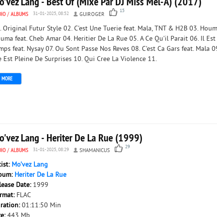
o'vez Lang - Best Of (Mixe Par DJ Miss Mel-A) (2017)
15
DIO
/
ALBUMS
31-01-2025, 08:52
GUIROGER
. Original Futur Style 02. C'est Une Tuerie feat. Mala, TNT & H2B 03. Hou
uma feat. Cheb Amar 04. Heritier De La Rue 05. A Ce Qu'il Parait 06. Il Est
mps feat. Nysay 07. Ou Sont Passe Nos Reves 08. C'est Ca Gars feat. Mala 0
e Est Pleine De Surprises 10. Qui Cree La Violence 11.
MORE
o'vez Lang - Heriter De La Rue (1999)
29
DIO
/
ALBUMS
31-01-2025, 08:29
SHAMANICUS
tist:
Mo'vez Lang
bum:
Heriter De La Rue
lease Date:
1999
rmat:
FLAC
ration:
01:11:50 Min
ze:
443 Mb