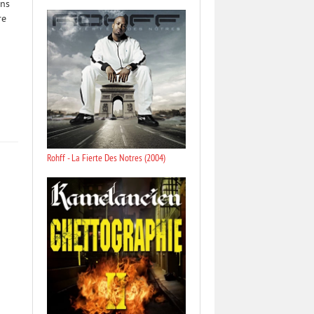
ons
re
Rohff - La Fierte Des Notres (2004)