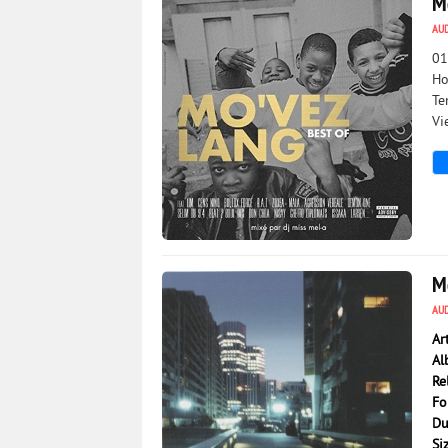
M
AU
01
Ho
Te
Vi
2 598
0
M
AU
Ar
Al
Re
Fo
Du
Si