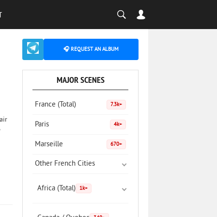
T
🎧 REQUEST AN ALBUM
MAJOR SCENES
France (Total)
7.3k+
air
Paris
4k+
e
Marseille
670+
Other French Cities
Africa (Total)
1k+