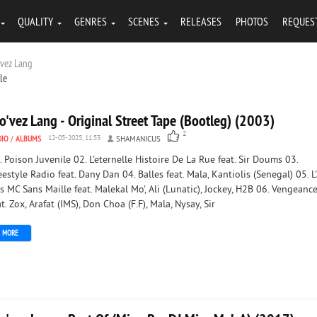
QUALITY
GENRES
SCENES
RELEASES
PHOTOS
REQUES
'vez Lang
tle
'vez Lang - Original Street Tape (Bootleg) (2003)
2
DIO
/
ALBUMS
12-05-2025, 11:53
SHAMANICUS
. Poison Juvenile 02. L'eternelle Histoire De La Rue feat. Sir Doums 03.
eestyle Radio feat. Dany Dan 04. Balles feat. Mala, Kantiolis (Senegal) 05. L'
s MC Sans Maille feat. Malekal Mo', Ali (Lunatic), Jockey, H2B 06. Vengeanc
at. Zox, Arafat (IMS), Don Choa (F.F), Mala, Nysay, Sir
MORE