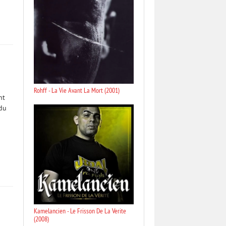
Rohff - La Vie Avant La Mort (2001)
nt
 du
Kamelancien - Le Frisson De La Verite
(2008)