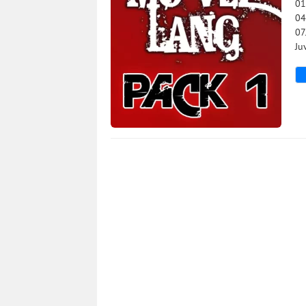
01
04
07
Ju
604
0