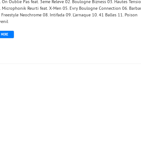
. On Oublie Pas feat. 3eme Releve 02. Boulogne Bizness 03. Hautes Tensi
. Microphonik Reurti feat. X-Men 05. Evry Boulogne Connection 06. Barba
. Freestyle Neochrome 08. Intifada 09. L'arnaque 10. 41 Balles 11. Poison
venil
MORE