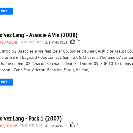
MORE
'vez Lang' - Associe A Vie (2008)
84
DIO
/
ALBUMS
31-01-2025, 08:28
SHAMANICUS
. Intro 02. Associes a vie feat. Zeler 03. Sur le bitume 04. Illicite Kreust 05.
ineraire d'un bagnard - Boulox feat. Samira 06. Chasse a l'homme 07. J'ai ta
 haine en moi 08. Chacun sa chance feat. Sir Doums 09. SDF 10. Le temps
anson - Cens feat. Arietou, Beatrice, Fatou, Helene,
MORE
o'vez Lang - Pack 1 (2007)
1
DIO
/
ALBUMS
31-01-2025, 08:27
SHAMANICUS