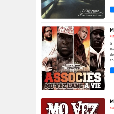
4 412
0
Mo
AU
01
It
de
ch
12 449
0
M
AU