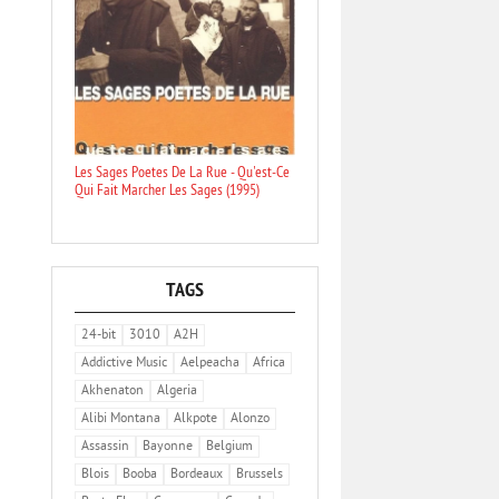
Les Sages Poetes De La Rue - Qu'est-Ce
Qui Fait Marcher Les Sages (1995)
TAGS
24-bit
3010
A2H
Addictive Music
Aelpeacha
Africa
Akhenaton
Algeria
Alibi Montana
Alkpote
Alonzo
Assassin
Bayonne
Belgium
Blois
Booba
Bordeaux
Brussels