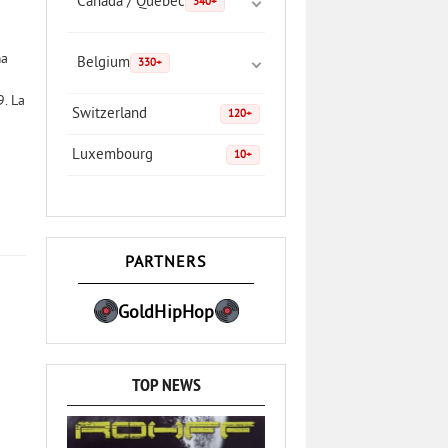
Canada / Quebec
340+
ma
Belgium
330+
9. La
Switzerland
120+
Luxembourg
10+
PARTNERS
GoldHipHop
TOP NEWS