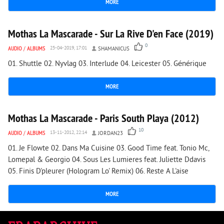
MORE
1 492
0
Mothas La Mascarade - Sur La Rive D'en Face (2019)
0
AUDIO
/
ALBUMS
25-04-2019, 17:01
SHAMANICUS
01. Shuttle 02. Nyvlag 03. Interlude 04. Leicester 05. Générique
MORE
7 058
0
Mothas La Mascarade - Paris South Playa (2012)
10
AUDIO
/
ALBUMS
13-11-2012, 22:14
JORDAN23
01. Je Flowte 02. Dans Ma Cuisine 03. Good Time feat. Tonio Mc,
Lomepal & Georgio 04. Sous Les Lumieres feat. Juliette Ddavis
05. Finis D'pleurer (Hologram Lo' Remix) 06. Reste A L'aise
MORE