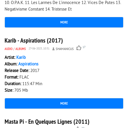
10. O.P.A.K. 11. Les Larmes De L'innocence 12. Vices De Putes 13.
Negativisme Constant 14. Tristesse Et
MORE
1 965
0
Karib - Aspirations (2017)
17
AUDIO
/
ALBUMS
27-06-2025, 10:51
SHAMANICUS
Artist:
Karib
Album:
Aspirations
Release Date:
2017
Format:
FLAC
Duration:
115:47 Min
Size:
705 Mb
MORE
1 925
0
Masta Pi - En Quelques Lignes (2011)