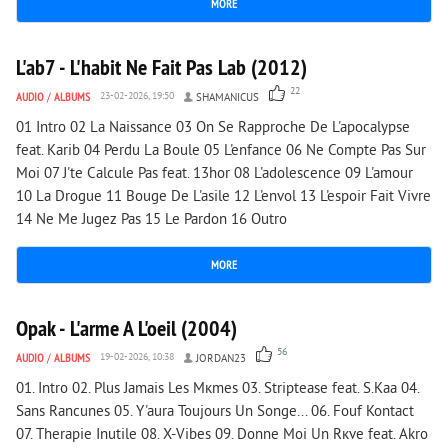
MORE
5 722
0
L'ab7 - L'habit Ne Fait Pas Lab (2012)
22
AUDIO
/
ALBUMS
23-02-2026, 19:50
SHAMANICUS
01 Intro 02 La Naissance 03 On Se Rapproche De L'apocalypse
feat. Karib 04 Perdu La Boule 05 L'enfance 06 Ne Compte Pas Sur
Moi 07 J'te Calcule Pas feat. 13hor 08 L'adolescence 09 L'amour
10 La Drogue 11 Bouge De L'asile 12 L'envol 13 L'espoir Fait Vivre
14 Ne Me Jugez Pas 15 Le Pardon 16 Outro
MORE
9 399
0
Opak - L'arme A L'oeil (2004)
56
AUDIO
/
ALBUMS
19-02-2026, 10:38
JORDAN23
01. Intro 02. Plus Jamais Les Mкmes 03. Striptease feat. S.Kaa 04.
Sans Rancunes 05. Y'aura Toujours Un Songe... 06. Fouf Kontact
07. Therapie Inutile 08. X-Vibes 09. Donne Moi Un Rкve feat. Akro