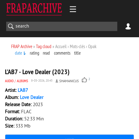
FRAP Archive
»
Tag cloud
» Accueil › Mots-clés › Opak
date
rating
read
comments
title
1 694
0
L'AB7 - Love Dealer (2023)
2
AUDIO
/
ALBUMS
8-03-2026, 20:45
SHAMANICUS
Artist:
L'AB7
Album:
Love Dealer
Release Date:
2023
Format:
FLAC
Duration:
52:33 Min
Size:
333 Mb