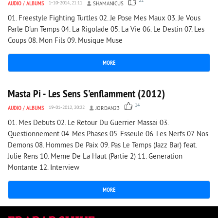
22
AUDIO
/
ALBUMS
1-10-2014, 21:11
SHAMANICUS
01. Freestyle Fighting Turtles 02. Je Pose Mes Maux 03. Je Vous
Parle D'un Temps 04. La Rigolade 05. La Vie 06. Le Destin 07. Les
Coups 08. Mon Fils 09. Musique Muse
MORE
4 797
0
Masta Pi - Les Sens S'enflamment (2012)
14
AUDIO
/
ALBUMS
19-01-2012, 20:22
JORDAN23
01. Mes Debuts 02. Le Retour Du Guerrier Massai 03.
Questionnement 04. Mes Phases 05. Esseule 06. Les Nerfs 07. Nos
Demons 08. Hommes De Paix 09. Pas Le Temps (Jazz Bar) feat.
Julie Rens 10. Meme De La Haut (Partie 2) 11. Generation
Montante 12. Interview
MORE