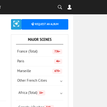
T
🎧 REQUEST AN ALBUM
MAJOR SCENES
France (Total)
7.3k+
Paris
4k+
Marseille
670+
Other French Cities
Africa (Total)
1k+