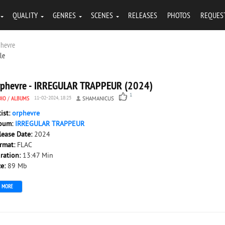
QUALITY
GENRES
SCENES
RELEASES
PHOTOS
REQUES
phevre
tle
rphevre - IRREGULAR TRAPPEUR (2024)
1
DIO
/
ALBUMS
11-02-2024, 18:25
SHAMANICUS
tist:
orphevre
bum:
IRREGULAR TRAPPEUR
lease Date:
2024
rmat:
FLAC
ration:
13:47 Min
ze:
89 Mb
MORE