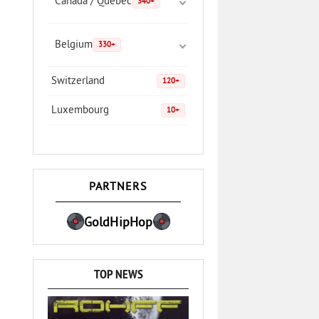
Canada / Quebec
340+
Belgium
330+
Switzerland
120+
Luxembourg
10+
PARTNERS
GoldHipHop
TOP NEWS