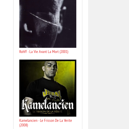
Rohff - La Vie Avant La Mort (2001)
Kamelancien - Le Frisson De La Verite
(2008)