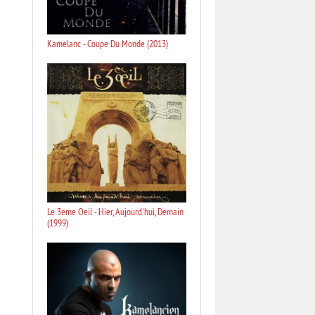
Kamelanc - Coupe Du Monde (2013)
Le 3eme Oeil - Hier, Aujourd'hui, Demain
(1999)