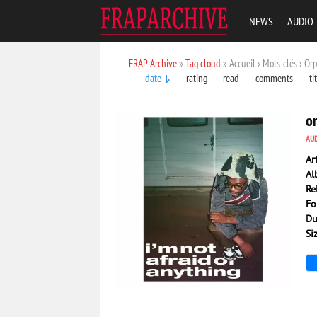
NEWS
AUDIO
FRAP Archive
»
Tag cloud
» Accueil › Mots-clés › Or
date
rating
read
comments
ti
o
AU
Ar
Al
Re
Fo
Du
Si
641
0