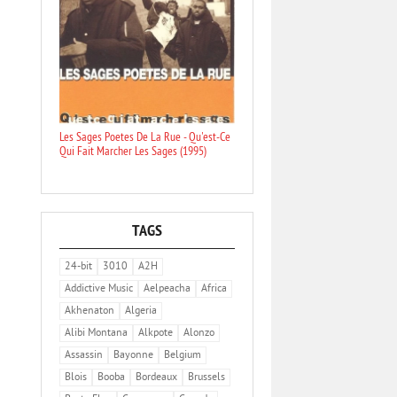
Les Sages Poetes De La Rue - Qu'est-Ce
Qui Fait Marcher Les Sages (1995)
TAGS
24-bit
3010
A2H
Addictive Music
Aelpeacha
Africa
Akhenaton
Algeria
Alibi Montana
Alkpote
Alonzo
Assassin
Bayonne
Belgium
Blois
Booba
Bordeaux
Brussels