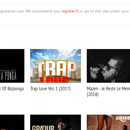
nregistered user. We recommend you
register'll
or go to the site under your
t Of Ba'ponga
Trap Love Vol. 1 (2017)
Mazen - Je Reste Le Me
(2018)