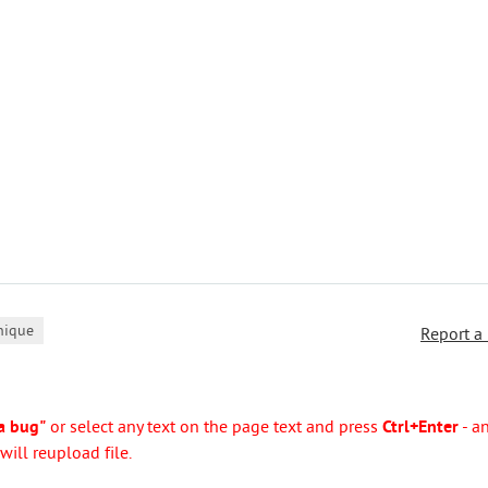
nique
Report a
a bug"
or select any text on the page text and press
Ctrl+Enter
- a
ill reupload file.