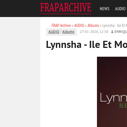
NEWS
AUDIO
FRAP Archive
»
AUDIO
»
Albums
» Lynnsha - Ile Et
AUDIO
/
Albums
27-01-2026, 12:58
ENRIQU
Lynnsha - Ile Et M