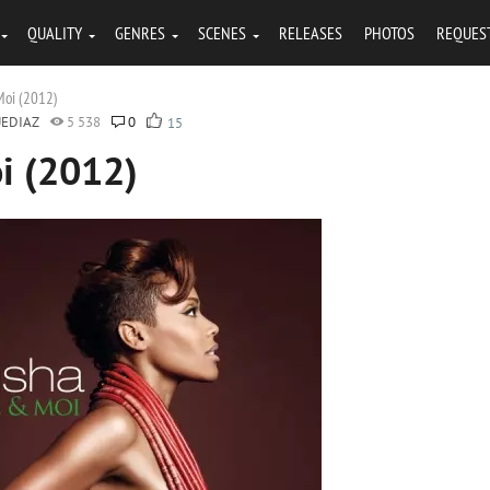
QUALITY
GENRES
SCENES
RELEASES
PHOTOS
REQUES
 Moi (2012)
EDIAZ
5 538
0
15
oi (2012)