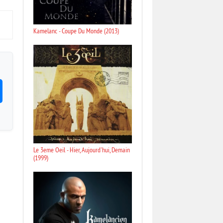
Kamelanc - Coupe Du Monde (2013)
Le 3eme Oeil - Hier, Aujourd'hui, Demain
(1999)