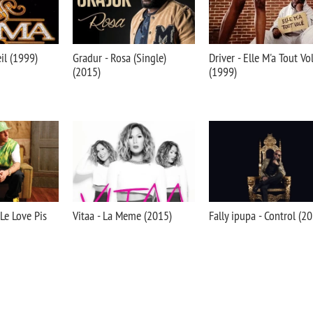
il (1999)
Gradur - Rosa (Single)
Driver - Elle M'a Tout Vo
(2015)
(1999)
 Le Love Pis
Vitaa - La Meme (2015)
Fally ipupa - Control (2