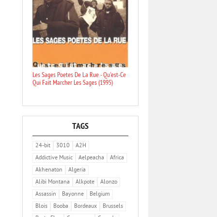
Les Sages Poetes De La Rue - Qu'est-Ce
Qui Fait Marcher Les Sages (1995)
TAGS
24-bit
3010
A2H
Addictive Music
Aelpeacha
Africa
Akhenaton
Algeria
Alibi Montana
Alkpote
Alonzo
Assassin
Bayonne
Belgium
Blois
Booba
Bordeaux
Brussels