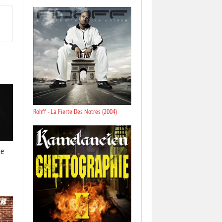
Rohff - La Fierte Des Notres (2004)
me