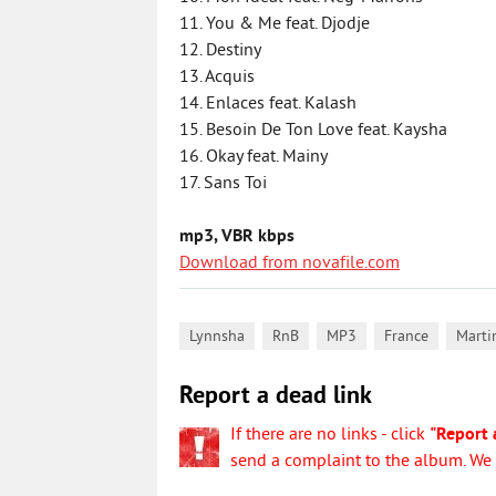
11. You & Me feat. Djodje
12. Destiny
13. Acquis
14. Enlaces feat. Kalash
15. Besoin De Ton Love feat. Kaysha
16. Okay feat. Mainy
17. Sans Toi
mp3, VBR kbps
Download from novafile.com
,
,
,
,
Lynnsha
RnB
MP3
France
Marti
Report a dead link
If there are no links - click
"Report 
send a complaint to the album. We w