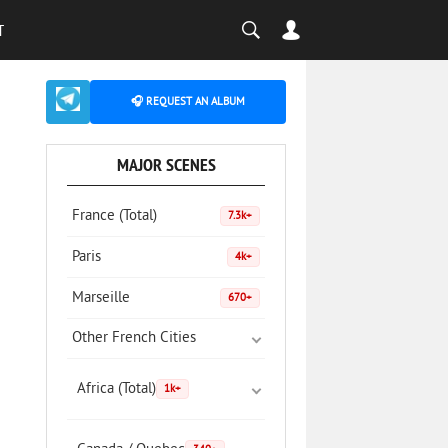
T
🎧 REQUEST AN ALBUM
MAJOR SCENES
France (Total)
7.3k+
Paris
4k+
Marseille
670+
Other French Cities
Africa (Total)
1k+