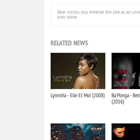
Dear visitor, you entered the site as an u
own name.
RELATED NEWS
Lynnsha - Elle Et Moi (2008)
Ba'Ponga - Bes
(2016)