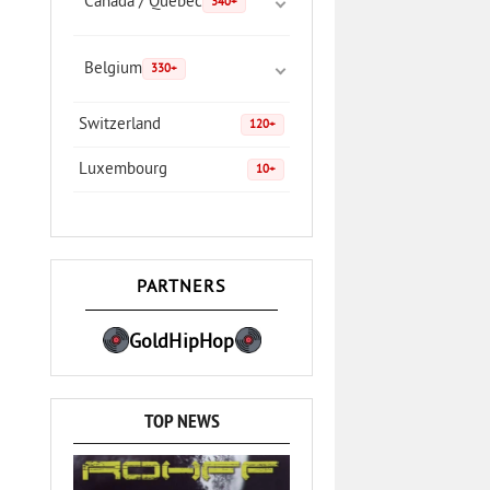
Canada / Quebec
340+
Belgium
330+
Switzerland
120+
Luxembourg
10+
PARTNERS
GoldHipHop
TOP NEWS