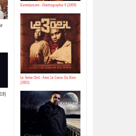
Kamelancien - Ghettographie II (2009)
le
Le 3eme Oeil - Avec Le Coeur Ou Rien
(2002)
018)