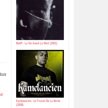
Rohff - La Vie Avant La Mort (2001)
 bug
nd
Kamelancien - Le Frisson De La Verite
(2008)