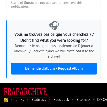
Users of
Guests
are not allowed to comment this
publication.
🎧
Vous ne trouvez pas ce que vous cherchez ? /
Didn't find what you were looking for?
Demandez-le nous, et nous essaierons de l'ajouter à
l'archive ! / Request it, and we will try to add it to the
archive!
Demande d'album / Request Album
·
·
·
·
·
Links
Statistics
Feedback
Sitemap
DMCA