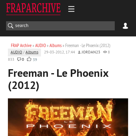
FRAP Archive
»
AUDIO
»
Albums
» Freeman - Le Phoenix (2012)
AUDIO
/
Albums
29-03-2012, 17:44
JORDAN23
8
833
0
39
Freeman - Le Phoenix
(2012)