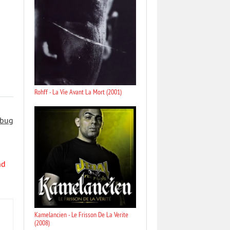
Rohff - La Vie Avant La Mort (2001)
 bug
nd
Kamelancien - Le Frisson De La Verite
(2008)