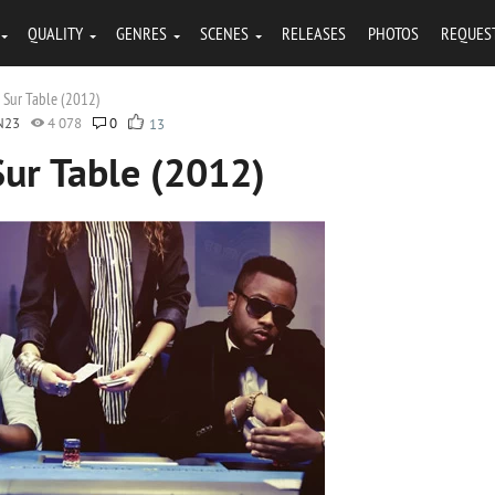
QUALITY
GENRES
SCENES
RELEASES
PHOTOS
REQUES
s Sur Table (2012)
N23
4 078
0
13
Sur Table (2012)