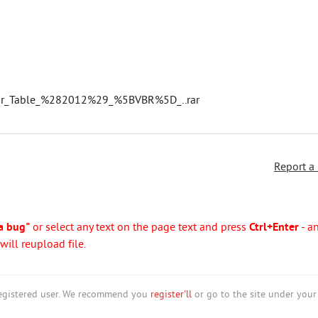
_Sur_Table_%282012%29_%5BVBR%5D_..rar
Report a
a bug"
or select any text on the page text and press
Ctrl+Enter
- a
ill reupload file.
nregistered user. We recommend you
register'll
or go to the site under your