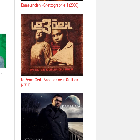
Kamelancien - Ghettographie II (2009)
r
Le 3eme Oeil - Avec Le Coeur Ou Rien
(2002)