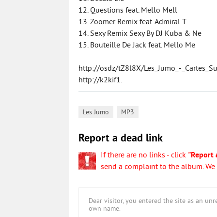
12. Questions feat. Mello Mell
13. Zoomer Remix feat. Admiral T
14. Sexy Remix Sexy By DJ Kuba & Ne
15. Bouteille De Jack feat. Mello Me
http://osdz/tZ8l8X/Les_Jumo_-_Cartes
http://k2kif1.
,
Les Jumo
MP3
Report a dead link
If there are no links - click
"Report 
send a complaint to the album. We w
Dear visitor, you entered the site as an u
own name.