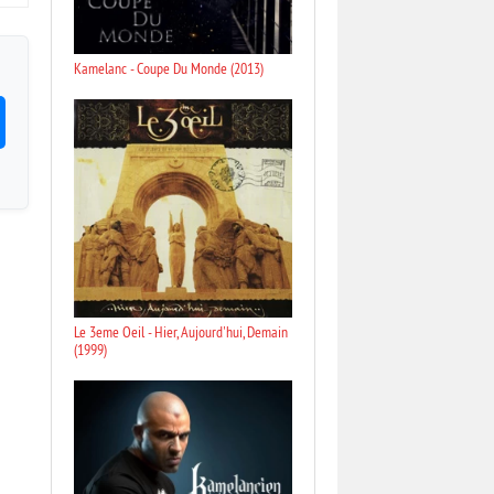
Kamelanc - Coupe Du Monde (2013)
Le 3eme Oeil - Hier, Aujourd'hui, Demain
(1999)