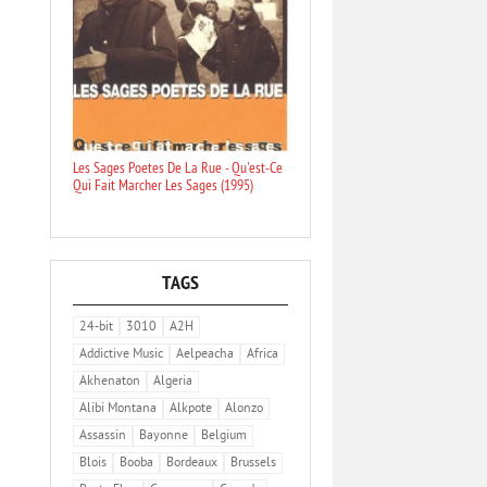
Les Sages Poetes De La Rue - Qu'est-Ce
Qui Fait Marcher Les Sages (1995)
TAGS
24-bit
3010
A2H
Addictive Music
Aelpeacha
Africa
Akhenaton
Algeria
Alibi Montana
Alkpote
Alonzo
Assassin
Bayonne
Belgium
Blois
Booba
Bordeaux
Brussels