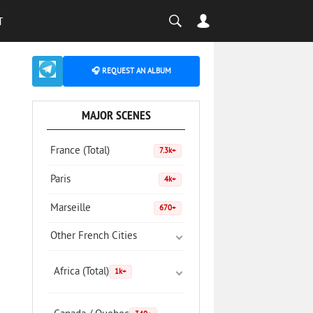
T
🎧 REQUEST AN ALBUM
MAJOR SCENES
France (Total)
7.3k+
Paris
4k+
Marseille
670+
Other French Cities
Africa (Total)
1k+