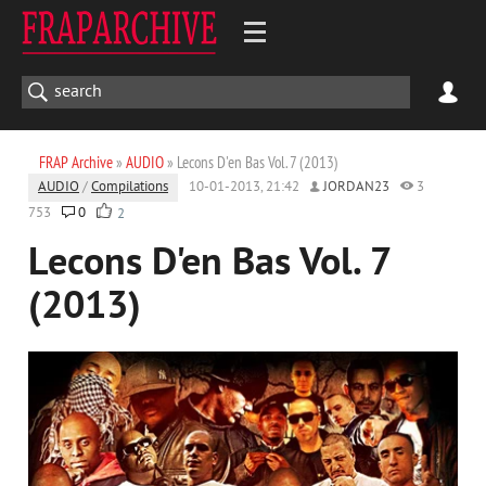
FRAP Archive
»
AUDIO
» Lecons D'en Bas Vol. 7 (2013)
AUDIO
/
Compilations
10-01-2013, 21:42
JORDAN23
3
753
0
2
Lecons D'en Bas Vol. 7
(2013)