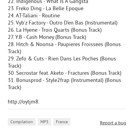
22. Indigenous - What Is A Gangsta
23. Freko Ding - La Belle Epoque
24. AT-Taliani - Routine
25. Vyb'z Factory - Outro D'en Bas (Instrumental)
26. La Hyene - Trois Quarts (Bonus Track)
27. Y.B - Cash Money (Bonus Track)
28. Hitch & Noonsa - Paupieres Froissees (Bonus
Track)
29. Zefo & Cuts - Rien Dans Les Poches (Bonus
Track)
30. Secrostar feat. Aketo - Fractures (Bonus Track)
31. Bonusprod - Style2frap (Instrumental) (Bonus
Track)
http://oytjm8.
,
,
Compilation
MP3
France
Report a bug