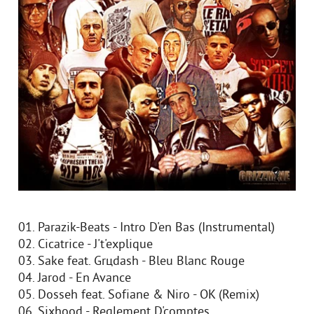
01. Parazik-Beats - Intro D'en Bas (Instrumental)
02. Cicatrice - J't'explique
03. Sake feat. Grцdash - Bleu Blanc Rouge
04. Jarod - En Avance
05. Dosseh feat. Sofiane & Niro - OK (Remix)
06. Sixhood - Reglement D'comptes