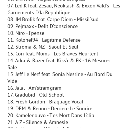
07. Led.K feat. Zesau, Neoklash & Exxon Vald's - Les
Garnements D'la Republique
08. JM.Brolik feat. Carpe Diem - Missil'sud
09. Pejmaxx - Delit D'conscience
10. Niro - J'pense
11. Kolonel94 - Legitime Defense
12. Stroma & NZ - Saoul Et Seul
13. Cori feat. Moms - Les Braves Heurtent
14. Arka & Razer feat. Kiss'r & FK - 16 Mesures
Sale
15. Jeff Le Nerf feat. Sonia Nesrine - Au Bord Du
Vide
16. Jalal - Am'stram'gram
17. Gradubid - Old-School
18. Fresh Gordon - Braquage Vocal
19. DEM & Renno - Derriere Le Sourire
20. Kamelenouvo - T'es Mort Dans L'clip
21. A.Z - Silence & Amnesie