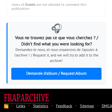
Users of
Guests
are not allowed to comment this
publication.
🎧
Vous ne trouvez pas ce que vous cherchez ? /
Didn't find what you were looking for?
Demandez-le nous, et nous essaierons de l'ajouter à
l'archive ! / Request it, and we will try to add it to the
archive!
Demande d'album / Request Album
·
·
·
·
·
Links
Statistics
Feedback
Sitemap
DMCA