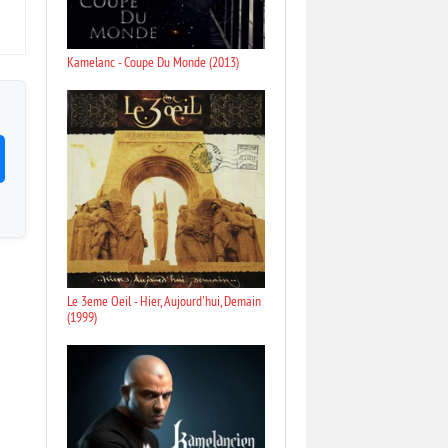
Kamelanc - Coupe Du Monde (2013)
Le 3eme Oeil - Hier, Aujourd'hui, Demain
(1999)