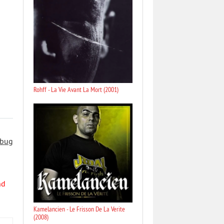
Rohff - La Vie Avant La Mort (2001)
 bug
nd
Kamelancien - Le Frisson De La Verite
(2008)