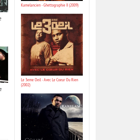
Kamelancien - Ghettographie II (2009)
e
Le 3eme Oeil - Avec Le Coeur Ou Rien
(2002)
e