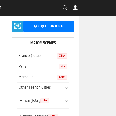
T
🎧 REQUEST AN ALBUM
MAJOR SCENES
France (Total)
7.3k+
Paris
4k+
Marseille
670+
Other French Cities
Africa (Total)
1k+