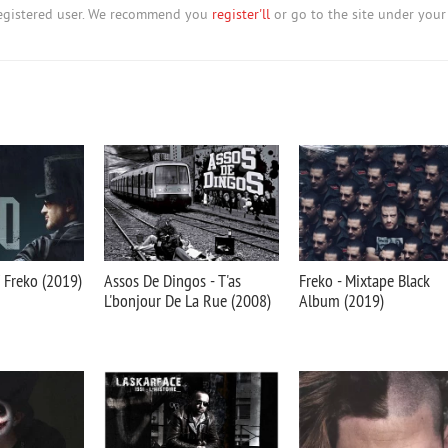
nregistered user. We recommend you
register'll
or go to the site under your
f Freko (2019)
Assos De Dingos - T'as
Freko - Mixtape Black
L'bonjour De La Rue (2008)
Album (2019)