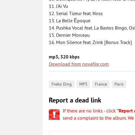
11. J’Ai Vu
12. Serial Tizeur feat. Noss
13. La Belle Époque
14. Pushka Vocal feat. La Bastos Bingo, Os
15. Dernier Morceau
16. Mon Silence feat. Zrink [Bonus Track]
mp3, 320 kbps
Download from novafile.com
,
,
,
Freko Ding
MP3
France
Paris
Report a dead link
If there are no links - click
"Report 
send a complaint to the album. We w