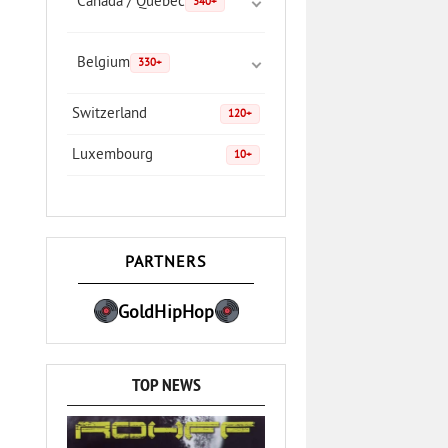
Canada / Quebec
340+
Belgium
330+
Switzerland
120+
Luxembourg
10+
PARTNERS
GoldHipHop
TOP NEWS