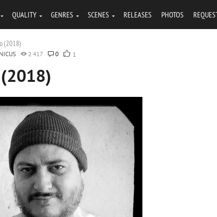
QUALITY
GENRES
SCENES
RELEASES
PHOTOS
REQUES
ko (2018)
NICUS
2 417
0
1
 (2018)