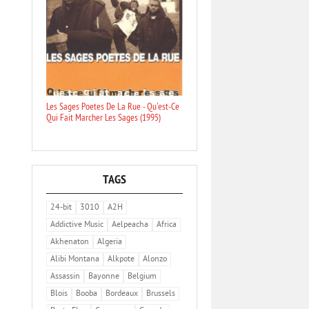
Les Sages Poetes De La Rue - Qu'est-Ce
Qui Fait Marcher Les Sages (1995)
TAGS
24-bit
3010
A2H
Addictive Music
Aelpeacha
Africa
Akhenaton
Algeria
Alibi Montana
Alkpote
Alonzo
Assassin
Bayonne
Belgium
Blois
Booba
Bordeaux
Brussels