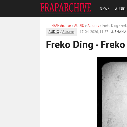
NEWS
AUDIO
FRAP Archive
»
AUDIO
»
Albums
» Freko Ding - Fre
AUDIO
/
Albums
17-04-2026, 11:27
SHAMA
Freko Ding - Freko