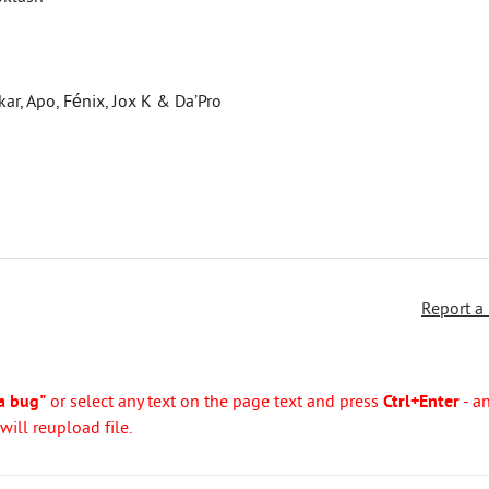
kar, Apo, Fénix, Jox K & Da’Pro
Report a
a bug"
or select any text on the page text and press
Ctrl+Enter
- a
ill reupload file.