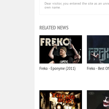
Dear visitor, you entered the site as an u
own name.
RELATED NEWS
Freko - Eponyme (2011)
Freko - Best O