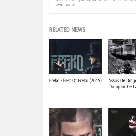
own name.
RELATED NEWS
Freko - Best Of Freko (2019)
Assos De Dingo
L'bonjour De L