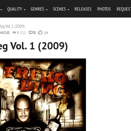
QUALITY
GENRES
SCENES
RELEASES
PHOTOS
REQUES
leg Vol. 1 (2009)
NICUS
8 111
0
29
eg Vol. 1 (2009)