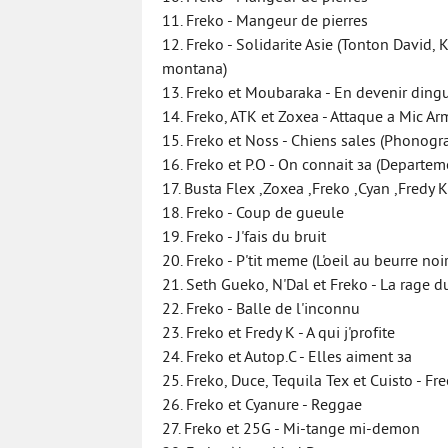
11. Freko - Mangeur de pierres
12. Freko - Solidarite Asie (Tonton David
montana)
13. Freko et Moubaraka - En devenir ding
14. Freko, ATK et Zoxea - Attaque а Mic Ar
15. Freko et Noss - Chiens sales (Phonogr
16. Freko et P.O - On connait зa (Departem
17. Busta Flex ,Zoxea ,Freko ,Cyan ,Fredy K 
18. Freko - Coup de gueule
19. Freko - J'fais du bruit
20. Freko - P'tit meme (L'oeil au beurre noir
21. Seth Gueko, N'Dal et Freko - La rage 
22. Freko - Balle de l'inconnu
23. Freko et Fredy K - A qui j'profite
24. Freko et Autop.C - Elles aiment зa
25. Freko, Duce, Tequila Tex et Cuisto - Fre
26. Freko et Cyanure - Reggae
27. Freko et 25G - Mi-tange mi-demon