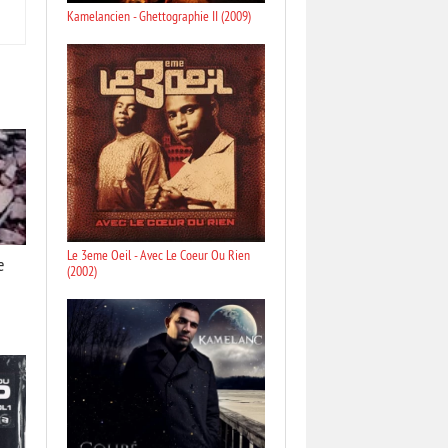
Kamelancien - Ghettographie II (2009)
Le 3eme Oeil - Avec Le Coeur Ou Rien
e
(2002)