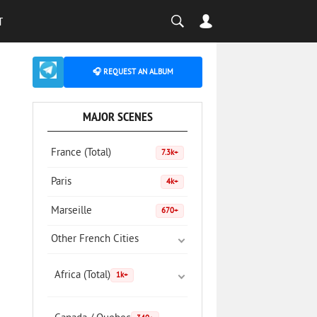
T
🎧 REQUEST AN ALBUM
MAJOR SCENES
France (Total)
7.3k+
Paris
4k+
Marseille
670+
Other French Cities
Africa (Total)
1k+