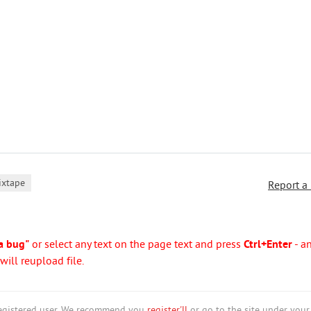
ixtape
Report a
a bug"
or select any text on the page text and press
Ctrl+Enter
- a
ill reupload file.
nregistered user. We recommend you
register'll
or go to the site under your