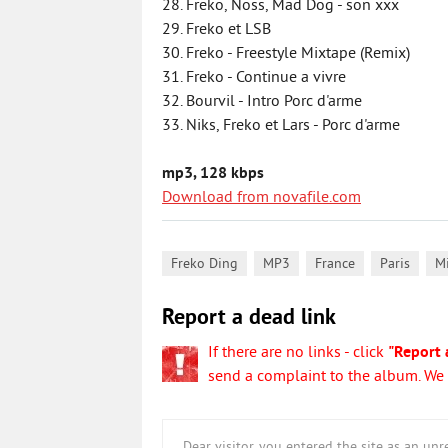
28. Freko, Noss, Mad Dog - son xxx
29. Freko et LSB
30. Freko - Freestyle Mixtape (Remix)
31. Freko - Continue а vivre
32. Bourvil - Intro Porc d'arme
33. Niks, Freko et Lars - Porc d'arme
mp3, 128 kbps
Download from novafile.com
,
,
,
,
Freko Ding
MP3
France
Paris
M
Report a dead link
If there are no links - click
"Report 
send a complaint to the album. We w
Dear visitor, you entered the site as an u