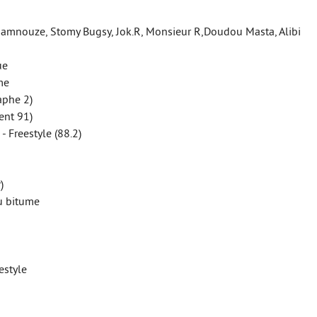
, Kamnouze, Stomy Bugsy, Jok.R, Monsieur R,Doudou Masta, Alibi
ue
me
aphe 2)
ent 91)
- Freestyle (88.2)
)
du bitume
estyle