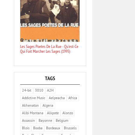
Les Sages Poetes De La Rue - Qu'est-Ce
Qui Fait Marcher Les Sages (1995)
TAGS
24-bit
3010
A2H
Addictive Music
Aelpeacha
Africa
Akhenaton
Algeria
Alibi Montana
Alkpote
Alonzo
Assassin
Bayonne
Belgium
Blois
Booba
Bordeaux
Brussels