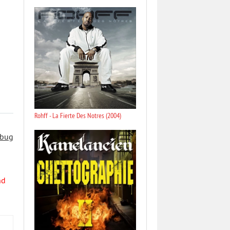
Rohff - La Fierte Des Notres (2004)
 bug
nd