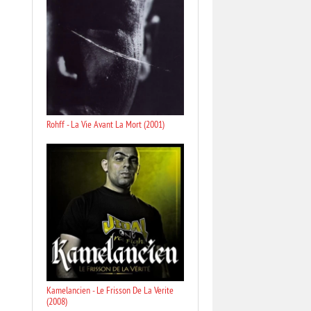
Rohff - La Vie Avant La Mort (2001)
Kamelancien - Le Frisson De La Verite
(2008)