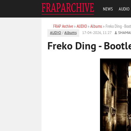
NEWS
AUDIO
FRAP Archive
»
AUDIO
»
Albums
» Freko Ding - Boot
AUDIO
/
Albums
17-04-2026, 11:27
SHAMA
Freko Ding - Bootl