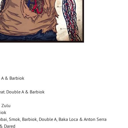
e A & Barbiok
eat. Double A & Barbiok
& Zulu
biok
ubai, Smok, Barbiok, Double A, Baka Loca & Anton Serra
 & Dared