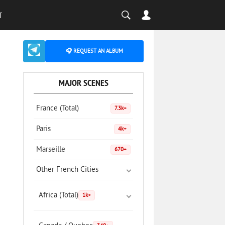
T
🎧 REQUEST AN ALBUM
MAJOR SCENES
France (Total)
7.3k+
Paris
4k+
Marseille
670+
Other French Cities
Africa (Total)
1k+