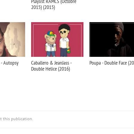
Playlist RAMCS (Octobre
2015) (2015)
 - Autopsy
Caballero & JeanJass -
Poupa - Double Face (2
Double Helice (2016)
 this publication.