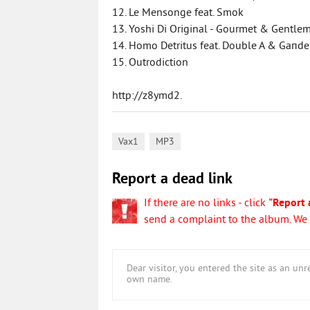
12. Le Mensonge feat. Smok
13. Yoshi Di Original - Gourmet & Gentle
14. Homo Detritus feat. Double A & Gaпd
15. Outrodiction
http://z8ymd2.
,
Vax1
MP3
Report a dead link
If there are no links - click
"Report 
send a complaint to the album. We w
Dear visitor, you entered the site as an u
own name.