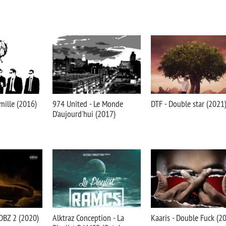
mille (2016)
974 United - Le Monde
DTF - Double star (2021
D'aujourd'hui (2017)
DBZ 2 (2020)
Alktraz Conception - La
Kaaris - Double Fuck (2