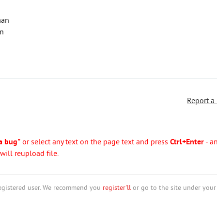
man
en
Report a
a bug"
or select any text on the page text and press
Ctrl+Enter
- a
ill reupload file.
nregistered user. We recommend you
register'll
or go to the site under your