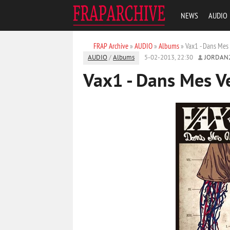
NEWS
AUDIO
FRAP Archive
»
AUDIO
»
Albums
» Vax1 - Dans Mes
AUDIO
/
Albums
5-02-2013, 22:30
JORDAN
Vax1 - Dans Mes V