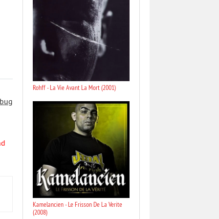
Rohff - La Vie Avant La Mort (2001)
 bug
nd
Kamelancien - Le Frisson De La Verite
(2008)