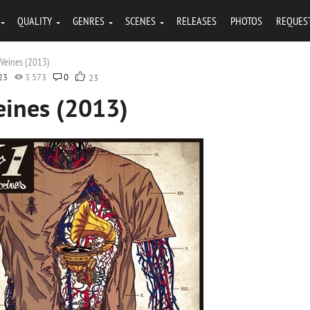
QUALITY
GENRES
SCENES
RELEASES
PHOTOS
REQUES
 Veines (2013)
23
3 573
0
23
eines (2013)