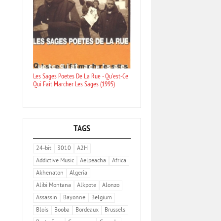
Les Sages Poetes De La Rue - Qu'est-Ce
Qui Fait Marcher Les Sages (1995)
TAGS
24-bit
3010
A2H
Addictive Music
Aelpeacha
Africa
Akhenaton
Algeria
Alibi Montana
Alkpote
Alonzo
Assassin
Bayonne
Belgium
Blois
Booba
Bordeaux
Brussels