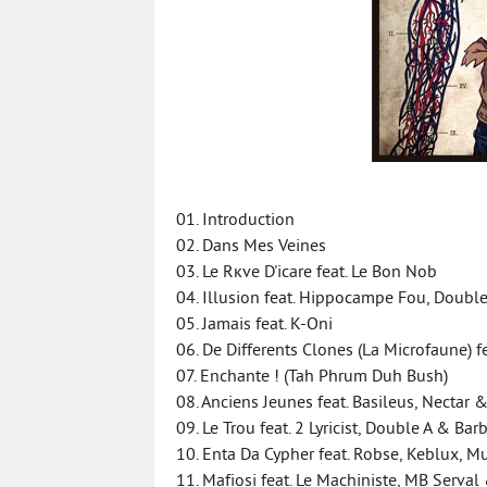
01. Introduction
02. Dans Mes Veines
03. Le Rкve D'icare feat. Le Bon Nob
04. Illusion feat. Hippocampe Fou, Doubl
05. Jamais feat. K-Oni
06. De Differents Clones (La Microfaune) f
07. Enchante ! (Tah Phrum Duh Bush)
08. Anciens Jeunes feat. Basileus, Nectar 
09. Le Trou feat. 2 Lyricist, Double A & Bar
10. Enta Da Cypher feat. Robse, Keblux, M
11. Mafiosi feat. Le Machiniste, MB Serval