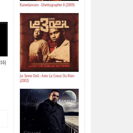
Kamelancien - Ghettographie II (2009)
016)
Le 3eme Oeil - Avec Le Coeur Ou Rien
(2002)