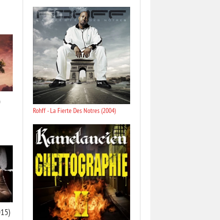
)
Rohff - La Fierte Des Notres (2004)
015)