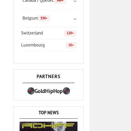
Canada / Quebec
340+
Belgium
330+
Switzerland
120+
Luxembourg
10+
PARTNERS
GoldHipHop
TOP NEWS