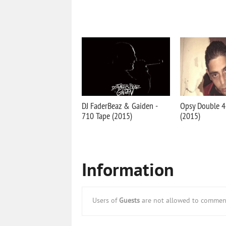
DJ FaderBeaz & Gaiden -
Opsy Double 4
710 Tape (2015)
(2015)
Information
Users of
Guests
are not allowed to comment