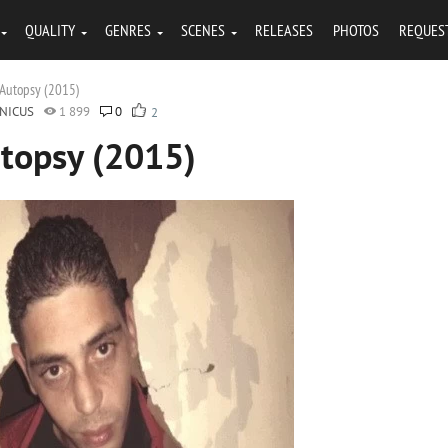
QUALITY
GENRES
SCENES
RELEASES
PHOTOS
REQUES
 Autopsy (2015)
NICUS
1 899
0
2
utopsy (2015)