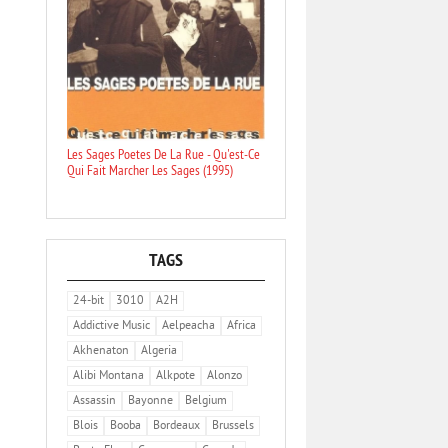
Les Sages Poetes De La Rue - Qu'est-Ce
Qui Fait Marcher Les Sages (1995)
TAGS
24-bit
3010
A2H
Addictive Music
Aelpeacha
Africa
Akhenaton
Algeria
Alibi Montana
Alkpote
Alonzo
Assassin
Bayonne
Belgium
Blois
Booba
Bordeaux
Brussels