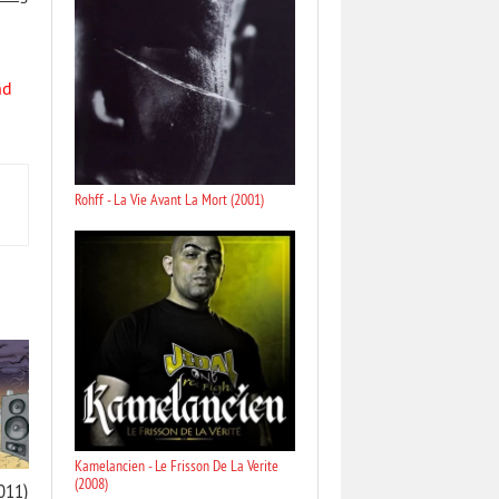
nd
Rohff - La Vie Avant La Mort (2001)
Kamelancien - Le Frisson De La Verite
(2008)
2011)