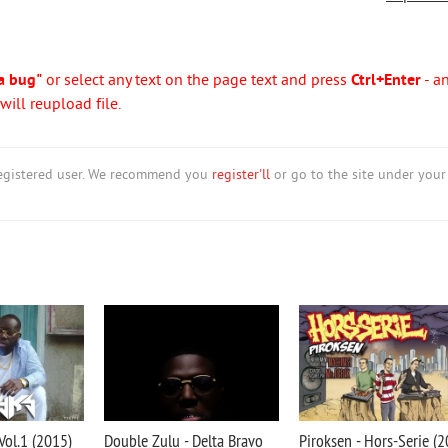
a bug"
or select any text on the page text and press
Ctrl+Enter
- a
ill reupload file.
nregistered user. We recommend you
register'll
or go to the site under your
Vol.1 (2015)
Double Zulu - Delta Bravo
Piroksen - Hors-Serie (