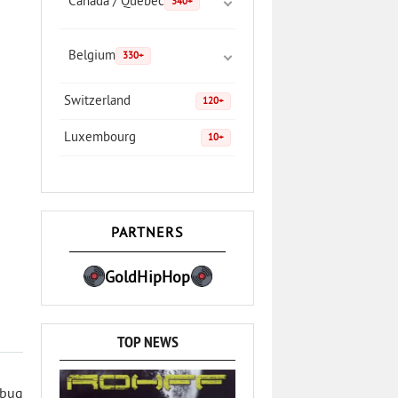
Canada / Quebec
340+
Belgium
330+
Switzerland
120+
Luxembourg
10+
PARTNERS
GoldHipHop
TOP NEWS
 bug