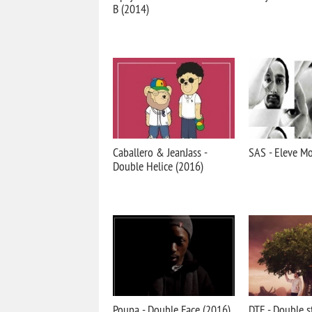
B (2014)
Caballero & JeanJass -
SAS - Eleve Mo
Double Helice (2016)
Poupa - Double Face (2016)
DTF - Double s