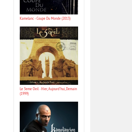
Kamelanc - Coupe Du Monde (2013)
Le 3eme Oeil - Hier, Aujourd'hui, Demain
(1999)