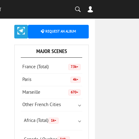
T
🎧 REQUEST AN ALBUM
MAJOR SCENES
France (Total)
7.3k+
Paris
4k+
Marseille
670+
Other French Cities
Africa (Total)
1k+