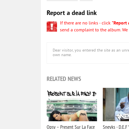
Report a dead link
If there are no links - click
"Report 
send a complaint to the album. We w
Dear visitor, you entered the site as an u
own name.
RELATED NEWS
Opsy – Present Sur La Face
Sneyks - D.E.F 