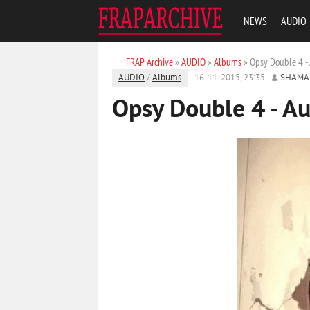
NEWS
AUDIO
FRAP Archive
»
AUDIO
»
Albums
» Opsy Double 4 -
AUDIO
/
Albums
16-11-2015, 23:35
SHAMA
Opsy Double 4 - A