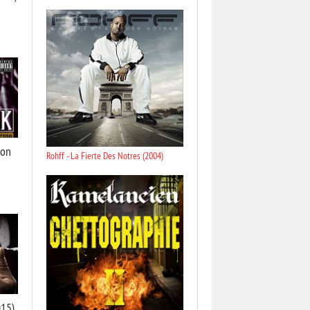
ion
Rohff - La Fierte Des Notres (2004)
015)