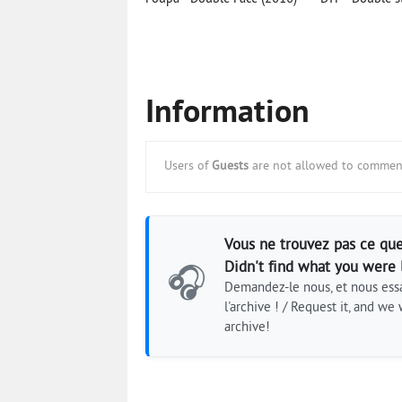
Information
Users of
Guests
are not allowed to comment
Vous ne trouvez pas ce que
Didn't find what you were 
🎧
Demandez-le nous, et nous essa
l'archive ! / Request it, and we w
archive!