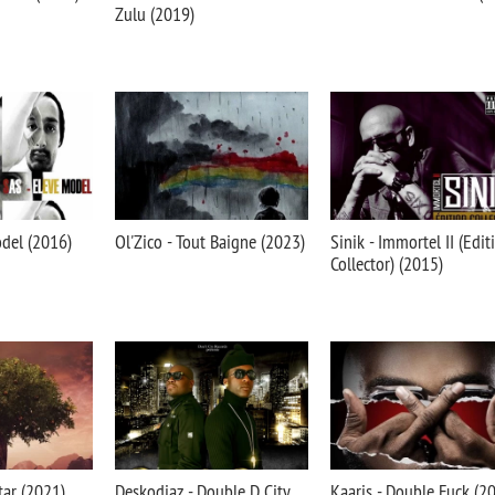
Zulu (2019)
del (2016)
Ol'Zico - Tout Baigne (2023)
Sinik - Immortel II (Edit
Collector) (2015)
tar (2021)
Deskodiaz - Double D City
Kaaris - Double Fuck (2