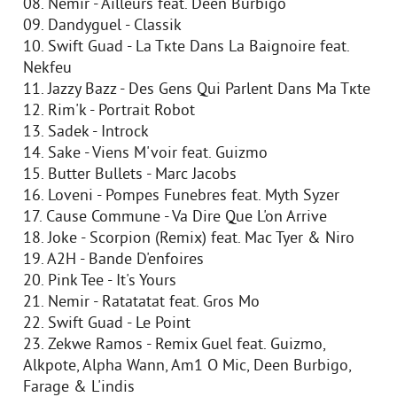
08. Nemir - Ailleurs feat. Deen Burbigo
09. Dandyguel - Classik
10. Swift Guad - La Tкte Dans La Baignoire feat.
Nekfeu
11. Jazzy Bazz - Des Gens Qui Parlent Dans Ma Tкte
12. Rim'k - Portrait Robot
13. Sadek - Introck
14. Sake - Viens M'voir feat. Guizmo
15. Butter Bullets - Marc Jacobs
16. Loveni - Pompes Funebres feat. Myth Syzer
17. Cause Commune - Va Dire Que L'on Arrive
18. Joke - Scorpion (Remix) feat. Mac Tyer & Niro
19. A2H - Bande D'enfoires
20. Pink Tee - It's Yours
21. Nemir - Ratatatat feat. Gros Mo
22. Swift Guad - Le Point
23. Zekwe Ramos - Remix Guel feat. Guizmo,
Alkpote, Alpha Wann, Am1 O Mic, Deen Burbigo,
Farage & L'indis