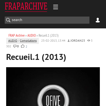
FRAP Archive
»
AUDIO
» Recueil.1 (2013)
AUDIO
/
Compilations
23-02-2013, 13:44
JORDAN23
3
302
0
2
Recueil.1 (2013)