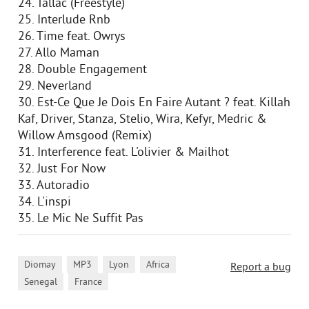
24. Tallac (Freestyle)
25. Interlude Rnb
26. Time feat. Owrys
27. Allo Maman
28. Double Engagement
29. Neverland
30. Est-Ce Que Je Dois En Faire Autant ? feat. Killah
Kaf, Driver, Stanza, Stelio, Wira, Kefyr, Medric &
Willow Amsgood (Remix)
31. Interference feat. L'olivier & Mailhot
32. Just For Now
33. Autoradio
34. L'inspi
35. Le Mic Ne Suffit Pas
,
,
,
,
Diomay
MP3
Lyon
Africa
Report a bug
,
Senegal
France