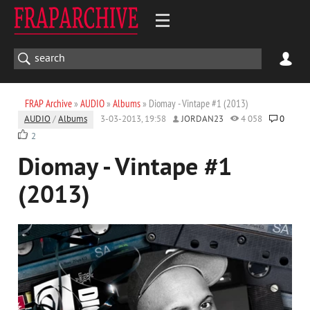
FRAP Archive
»
AUDIO
»
Albums
» Diomay - Vintape #1 (2013)
AUDIO
/
Albums
3-03-2013, 19:58
JORDAN23
4 058
0
2
Diomay - Vintape #1
(2013)