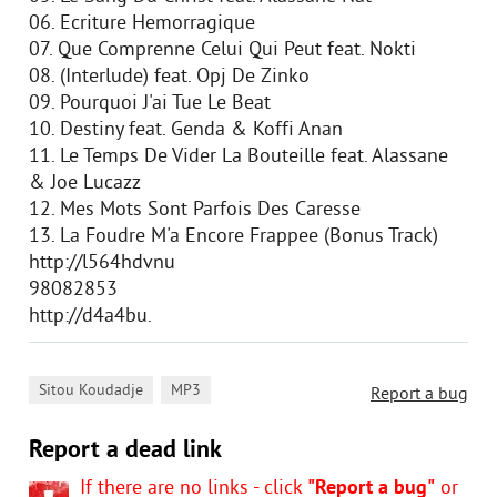
06. Ecriture Hemorragique
07. Que Comprenne Celui Qui Peut feat. Nokti
08. (Interlude) feat. Opj De Zinko
09. Pourquoi J'ai Tue Le Beat
10. Destiny feat. Genda & Koffi Anan
11. Le Temps De Vider La Bouteille feat. Alassane
& Joe Lucazz
12. Mes Mots Sont Parfois Des Caresse
13. La Foudre M'a Encore Frappee (Bonus Track)
http://l564hdvnu
98082853
http://d4a4bu.
,
Sitou Koudadje
MP3
Report a bug
Report a dead link
If there are no links - click
"Report a bug"
or