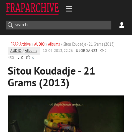
FRAP Archive
»
AUDIO
»
Albums
» Sitou Koudadje - 21 Grams (2013)
AUDIO
/
Albums
10-05-2013, 22:26
JORDAN23
2
430
0
6
Sitou Koudadje - 21
Grams (2013)