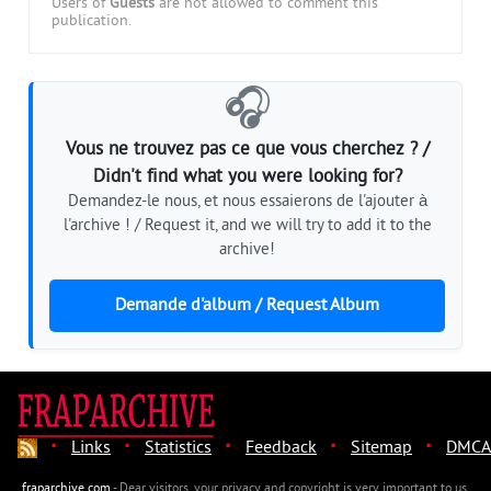
Users of
Guests
are not allowed to comment this
publication.
🎧
Vous ne trouvez pas ce que vous cherchez ? /
Didn't find what you were looking for?
Demandez-le nous, et nous essaierons de l'ajouter à
l'archive ! / Request it, and we will try to add it to the
archive!
Demande d'album / Request Album
·
·
·
·
·
Links
Statistics
Feedback
Sitemap
DMCA
fraparchive.com
- Dear visitors, your privacy and copyright is very important to us.