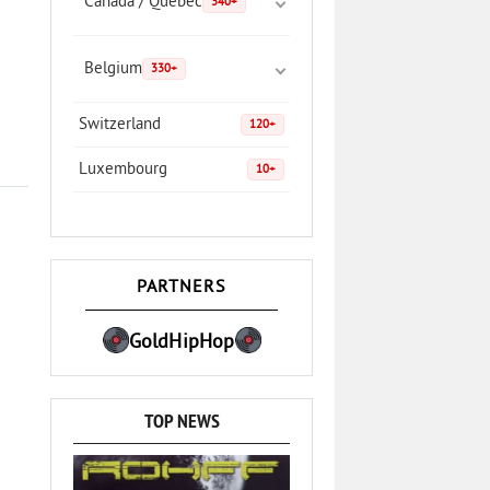
Canada / Quebec
340+
Belgium
330+
Switzerland
120+
Luxembourg
10+
PARTNERS
GoldHipHop
TOP NEWS