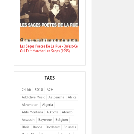
Les Sages Poetes De La Rue - Qu'est-Ce
Qui Fait Marcher Les Sages (1995)
TAGS
24-bit
3010
A2H
Addictive Music
Aelpeacha
Africa
Akhenaton
Algeria
Alibi Montana
Alkpote
Alonzo
Assassin
Bayonne
Belgium
Blois
Booba
Bordeaux
Brussels