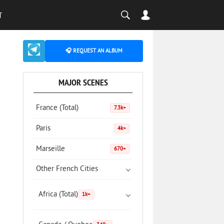
T
🎧 REQUEST AN ALBUM
MAJOR SCENES
France (Total)
7.3k+
Paris
4k+
Marseille
670+
Other French Cities
Africa (Total)
1k+