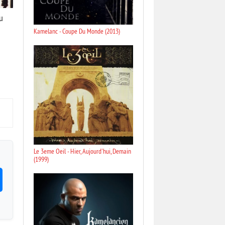
u
Kamelanc - Coupe Du Monde (2013)
Le 3eme Oeil - Hier, Aujourd'hui, Demain
(1999)