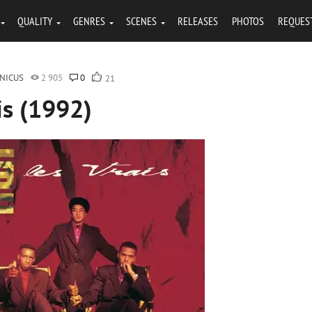
QUALITY
GENRES
SCENES
RELEASES
PHOTOS
REQUES
NICUS
2 905
0
21
ais (1992)