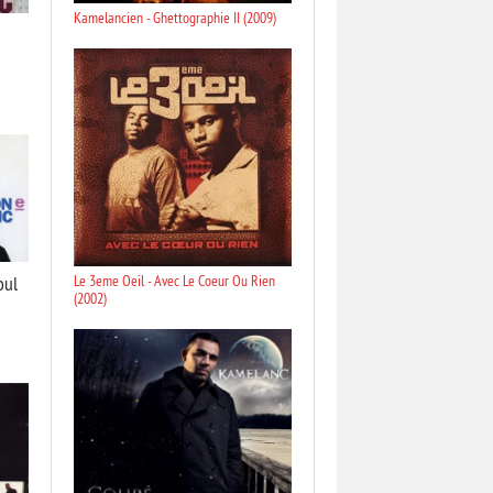
Kamelancien - Ghettographie II (2009)
oul
Le 3eme Oeil - Avec Le Coeur Ou Rien
(2002)