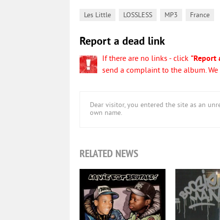
,
,
,
Les Little
LOSSLESS
MP3
France
Report a dead link
If there are no links - click
"Report 
send a complaint to the album. We w
Dear visitor, you entered the site as an u
own name.
RELATED NEWS