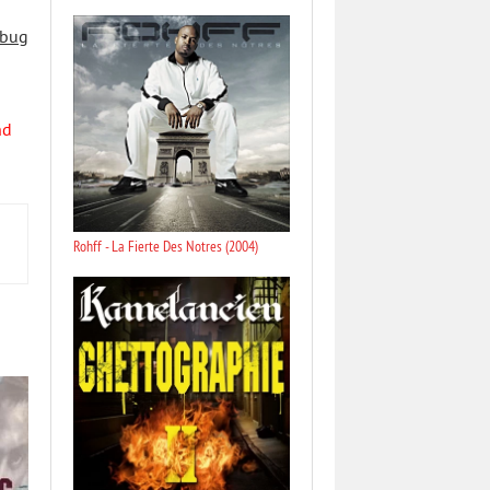
 bug
nd
Rohff - La Fierte Des Notres (2004)