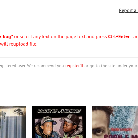
Report a
a bug"
or select any text on the page text and press
Ctrl+Enter
- a
ill reupload file.
nregistered user. We recommend you
register'll
or go to the site under your