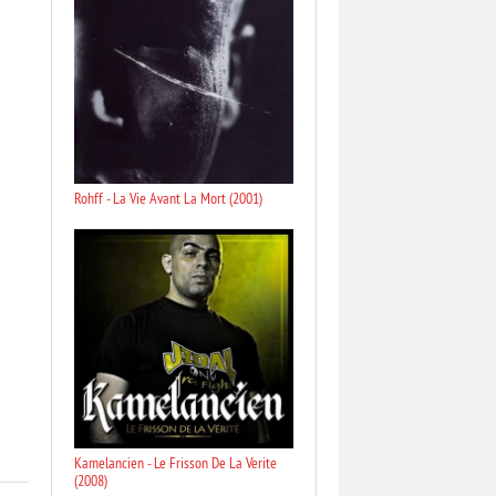
Rohff - La Vie Avant La Mort (2001)
Kamelancien - Le Frisson De La Verite
(2008)