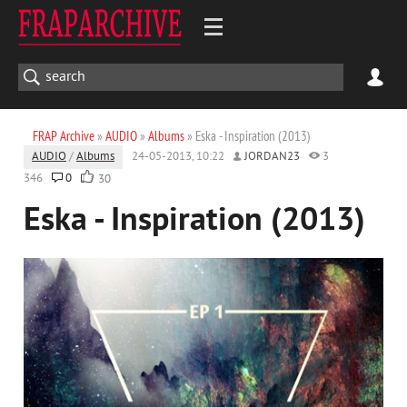
FRAP Archive
»
AUDIO
»
Albums
» Eska - Inspiration (2013)
AUDIO
/
Albums
24-05-2013, 10:22
JORDAN23
3
346
0
30
Eska - Inspiration (2013)