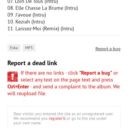
07. Loin De Tous (Intru)
08. Elle Chasse La Brume (Intru)
09. J'avoue (Intru)
10. Keziah (Intru)
11. Laissez-Moi (Remix) (Intru)
,
Eska
MP3
Report a bug
Report a dead link
If there are no links - click
"Report a bug"
or
select any text on the page text and press
Ctrl+Enter
- and send a complaint to the album. We
will reupload file.
Dear visitor, you entered the site as an unregistered user.
We recommend you
register'll
or go to the site under
your own name.