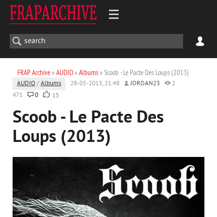
FRAP Archive
»
AUDIO
»
Albums
» Scoob - Le Pacte Des Loups (2013)
AUDIO
/
Albums
28-05-2013, 21:48
JORDAN23
2
471
0
15
Scoob - Le Pacte Des
Loups (2013)