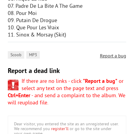
07. Padre De La Bite A The Game
08. Pour Moi
09. Putain De Drogue
10. Que Pour Les Vraix
11. Sinox & Morsay (Skit)
,
Scoob
MP3
Report a bug
Report a dead link
If there are no links - click
"Report a bug"
or
select any text on the page text and press
Ctrl+Enter
- and send a complaint to the album. We
will reupload file.
Dear visitor, you entered the site as an unregistered user.
We recommend you
register'll
or go to the site under
your own name.