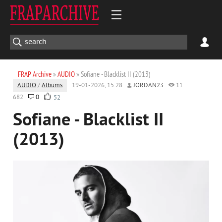
FRAP Archive
»
AUDIO
» Sofiane - Blacklist II (2013)
AUDIO
/
Albums
19-01-2026, 15:28
JORDAN23
11
682
0
52
Sofiane - Blacklist II
(2013)