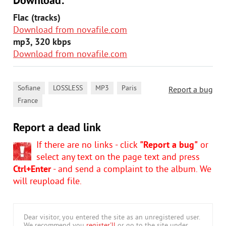
Download:
Flac (tracks)
Download from novafile.com
mp3, 320 kbps
Download from novafile.com
,
,
,
,
Sofiane
LOSSLESS
MP3
Paris
Report a bug
France
Report a dead link
If there are no links - click
"Report a bug"
or
select any text on the page text and press
Ctrl+Enter
- and send a complaint to the album. We
will reupload file.
Dear visitor, you entered the site as an unregistered user.
We recommend you
register'll
or go to the site under