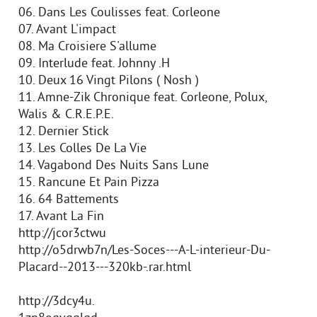
06. Dans Les Coulisses feat. Corleone
07. Avant L'impact
08. Ma Croisiere S'allume
09. Interlude feat. Johnny .H
10. Deux 16 Vingt Pilons ( Nosh )
11. Amne-Zik Chronique feat. Corleone, Polux,
Walis & C.R.E.P.E.
12. Dernier Stick
13. Les Colles De La Vie
14. Vagabond Des Nuits Sans Lune
15. Rancune Et Pain Pizza
16. 64 Battements
17. Avant La Fin
http://jcor3ctwu
http://o5drwb7n/Les-Soces---A-L-interieur-Du-
Placard--2013---320kb-.rar.html
http://3dcy4u.