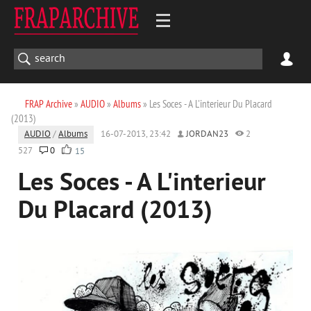
FRAP Archive
»
AUDIO
»
Albums
» Les Soces - A L'interieur Du Placard
(2013)
AUDIO
/
Albums
16-07-2013, 23:42
JORDAN23
2
527
0
15
Les Soces - A L'interieur
Du Placard (2013)