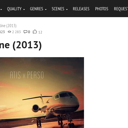
QUALITY
GENRES
SCENES
RELEASES
PHOTOS
REQUES
rline (2013)
N23
2 283
0
12
ine (2013)