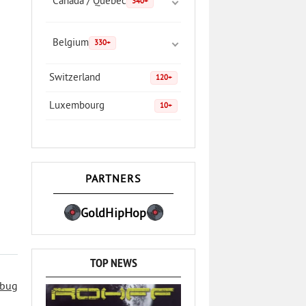
Canada / Quebec
340+
Belgium
330+
Switzerland
120+
Luxembourg
10+
PARTNERS
GoldHipHop
TOP NEWS
 bug