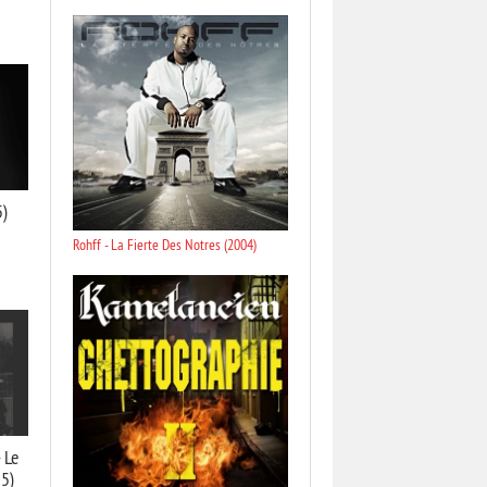
5)
Rohff - La Fierte Des Notres (2004)
 Le
5)