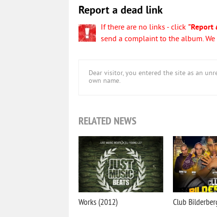
Report a dead link
If there are no links - click
"Report 
send a complaint to the album. We w
Dear visitor, you entered the site as an u
own name.
RELATED NEWS
Works (2012)
Club Bilderber