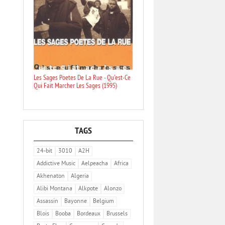
Les Sages Poetes De La Rue - Qu'est-Ce
Qui Fait Marcher Les Sages (1995)
TAGS
24-bit
3010
A2H
Addictive Music
Aelpeacha
Africa
Akhenaton
Algeria
Alibi Montana
Alkpote
Alonzo
Assassin
Bayonne
Belgium
Blois
Booba
Bordeaux
Brussels