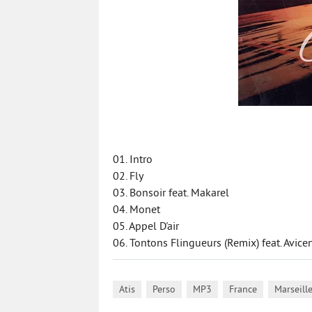
01. Intro
02. Fly
03. Bonsoir feat. Makarel
04. Monet
05. Appel D'air
06. Tontons Flingueurs (Remix) feat. Avice
,
,
,
,
Atis
Perso
MP3
France
Marseill