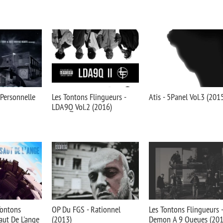
 Personnelle
Les Tontons Flingueurs -
Atis - 5Panel Vol.3 (201
LDA9Q Vol.2 (2016)
Tontons
OP Du FGS - Rationnel
Les Tontons Flingueurs -
Saut De L'ange
(2013)
Demon A 9 Queues (201