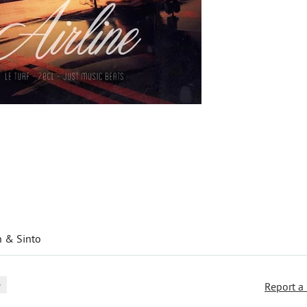
n & Sinto
e
Report a