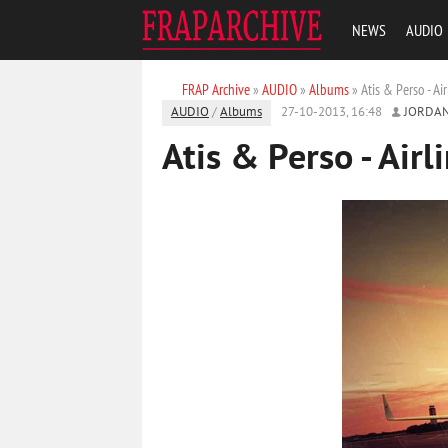
NEWS
AUDIO
FRAP Archive
»
AUDIO
»
Albums
» Atis & Perso - Ai
AUDIO
/
Albums
27-10-2013, 16:48
JORDA
Atis & Perso - Airl