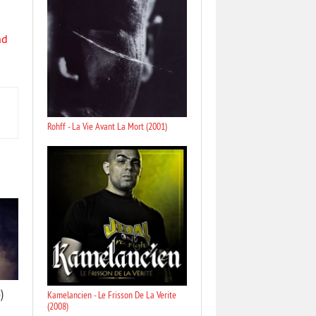
nd
Rohff - La Vie Avant La Mort (2001)
)
Kamelancien - Le Frisson De La Verite
(2008)