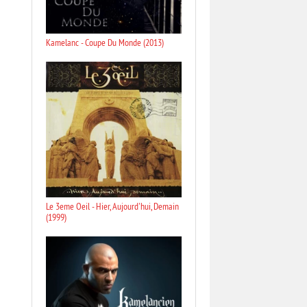
Kamelanc - Coupe Du Monde (2013)
Le 3eme Oeil - Hier, Aujourd'hui, Demain
(1999)