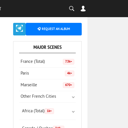
T
🎧 REQUEST AN ALBUM
MAJOR SCENES
France (Total)
7.3k+
Paris
4k+
Marseille
670+
Other French Cities
Africa (Total)
1k+