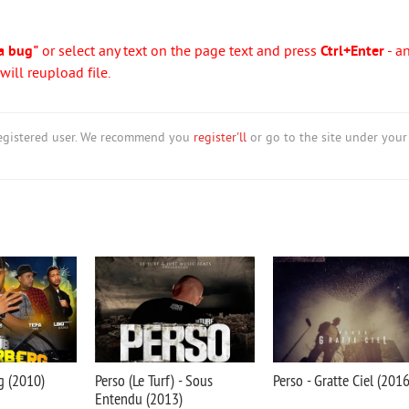
a bug"
or select any text on the page text and press
Ctrl+Enter
- a
ill reupload file.
nregistered user. We recommend you
register'll
or go to the site under your
g (2010)
Perso (Le Turf) - Sous
Perso - Gratte Ciel (2016
Entendu (2013)