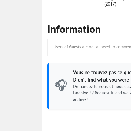
(2017)
Information
Users of
Guests
are not allowed to comment
Vous ne trouvez pas ce que
Didn't find what you were 
🎧
Demandez-le nous, et nous essa
l'archive ! / Request it, and we w
archive!