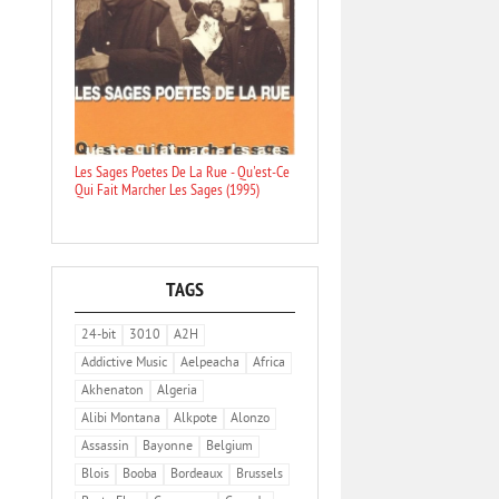
Les Sages Poetes De La Rue - Qu'est-Ce
Qui Fait Marcher Les Sages (1995)
TAGS
24-bit
3010
A2H
Addictive Music
Aelpeacha
Africa
Akhenaton
Algeria
Alibi Montana
Alkpote
Alonzo
Assassin
Bayonne
Belgium
Blois
Booba
Bordeaux
Brussels