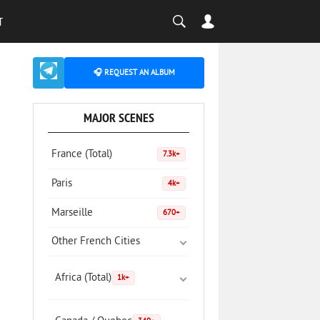
T
🎧 REQUEST AN ALBUM
MAJOR SCENES
France (Total)
7.3k+
Paris
4k+
Marseille
670+
Other French Cities
Africa (Total)
1k+