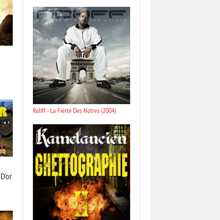
Rohff - La Fierte Des Notres (2004)
D'or