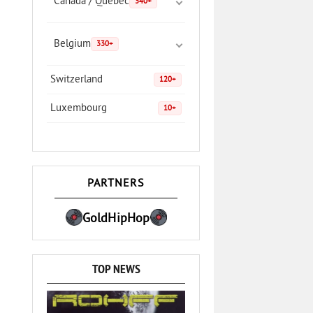
Canada / Quebec
340+
Belgium
330+
Switzerland
120+
Luxembourg
10+
PARTNERS
GoldHipHop
TOP NEWS