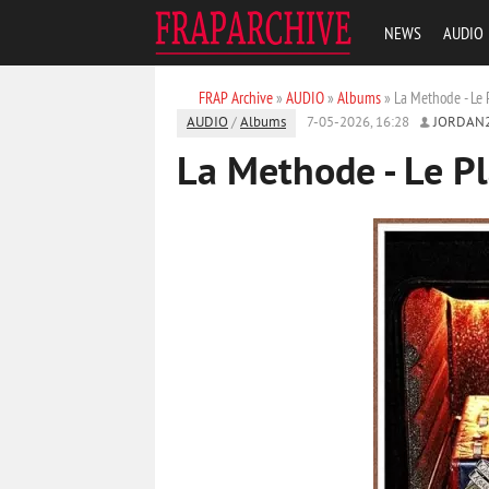
NEWS
AUDIO
FRAP Archive
»
AUDIO
»
Albums
» La Methode - Le 
AUDIO
/
Albums
7-05-2026, 16:28
JORDAN
La Methode - Le Pl