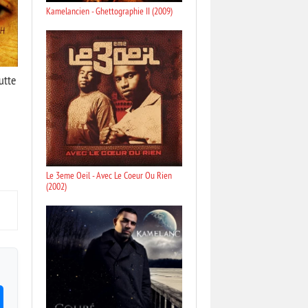
Kamelancien - Ghettographie II (2009)
utte
Le 3eme Oeil - Avec Le Coeur Ou Rien
(2002)