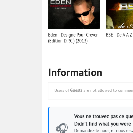
Eden - Designe Pour Crever
BSE - De A A Z
(Edition D.P.C.) (2013)
Information
Users of
Guests
are not allowed to comment
Vous ne trouvez pas ce que
Didn't find what you were 
🎧
Demandez-le nous, et nous essa