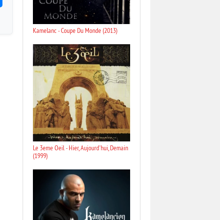
Kamelanc - Coupe Du Monde (2013)
Le 3eme Oeil - Hier, Aujourd'hui, Demain
(1999)