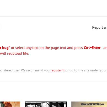
Report a
a bug"
or select any text on the page text and press
Ctrl+Enter
- a
ill reupload file.
nregistered user. We recommend you
register'll
or go to the site under your