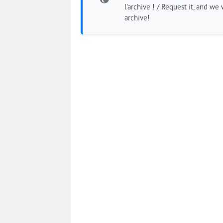
l'archive ! / Request it, and we w
archive!