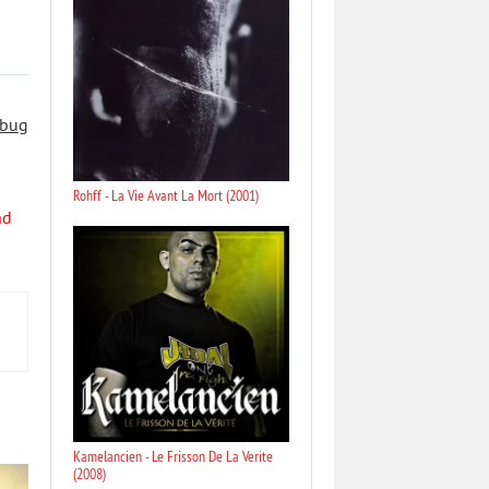
 bug
Rohff - La Vie Avant La Mort (2001)
nd
Kamelancien - Le Frisson De La Verite
(2008)