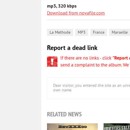
mp3, 320 kbps
Download from novafile.com
,
,
,
La Methode
MP3
France
Marseille
Report a dead link
If there are no links - click
"Report 
send a complaint to the album. We w
Dear visitor, you entered the site as an u
own name.
RELATED NEWS