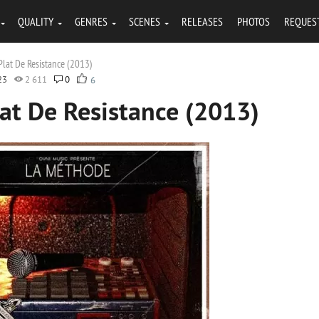
QUALITY
GENRES
SCENES
RELEASES
PHOTOS
REQUES
Plat De Resistance (2013)
23
2 611
0
6
at De Resistance (2013)