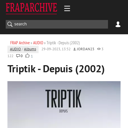
FRAP Archive
»
AUDIO
» Triptik - Depuis (2002)
AUDIO
/
Albums
29-09-2023, 13:52
JORDAN23
3
122
0
1
Triptik - Depuis (2002)