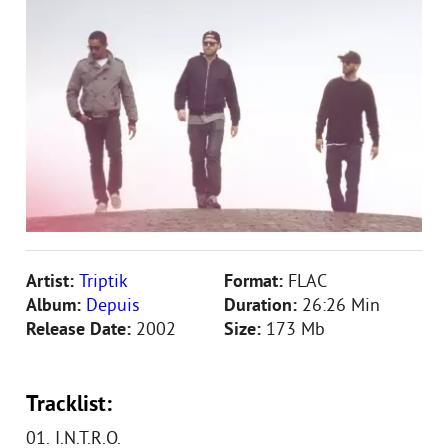
Artist:
Triptik
Format:
FLAC
Album:
Depuis
Duration:
26:26 Min
Release Date:
2002
Size:
173 Mb
Tracklist:
01. I.N.T.R.O.