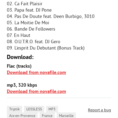
02. Ca Fait Plaisir
03. Papa feat. DJ Pone
04. Pas De Doute feat. Deen Burbigo, 3010
05. La Moitie De Moi
06. Bande De Followers
07. En Haut
08. O.U.T.R.O. feat. DJ Gero
09. L'esprit Du Debutant (Bonus Track)
Download:
Flac (tracks)
Download from novafile.com
mp3, 320 kbps
Download from novafile.com
,
,
,
Triptik
LOSSLESS
MP3
Report a bug
,
,
Aix-en-Provence
France
Marseille