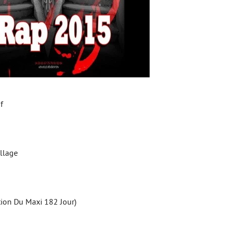
f
illage
tion Du Maxi 182 Jour)