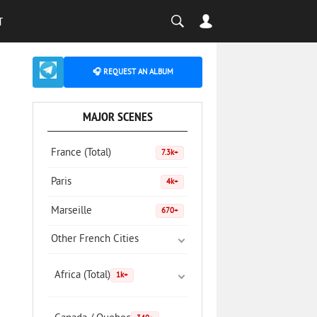
T
🎧 REQUEST AN ALBUM
MAJOR SCENES
France (Total)
7.3k+
Paris
4k+
Marseille
670+
Other French Cities
Africa (Total)
1k+