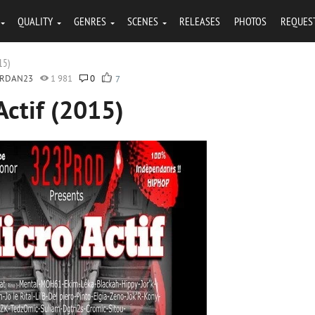
QUALITY
GENRES
SCENES
RELEASES
PHOTOS
REQUES
15)
ORDAN23
1 981
0
7
Actif (2015)