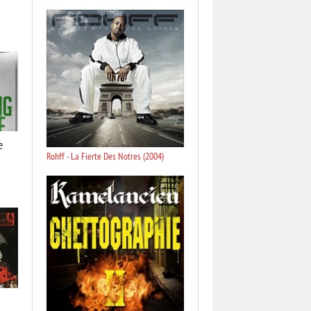
e
Rohff - La Fierte Des Notres (2004)