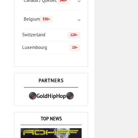
Canada / Quebec
340+
Belgium
330+
Switzerland
120+
Luxembourg
10+
PARTNERS
GoldHipHop
TOP NEWS