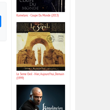
Kamelanc - Coupe Du Monde (2013)
Le 3eme Oeil - Hier, Aujourd'hui, Demain
(1999)