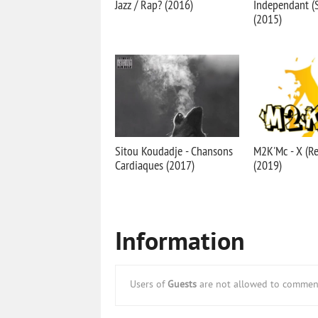
Jazz / Rap? (2016)
Independant (S
(2015)
Sitou Koudadje - Chansons
M2K'Mc - X (Re
Cardiaques (2017)
(2019)
Information
Users of
Guests
are not allowed to comment