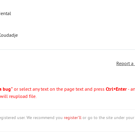
Mental
 Koudadje
Report a
a bug"
or select any text on the page text and press
Ctrl+Enter
- a
ill reupload file.
nregistered user. We recommend you
register'll
or go to the site under your