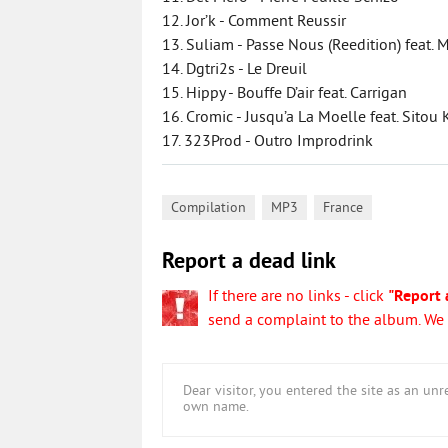
12. Jor’k - Comment Reussir
13. Suliam - Passe Nous (Reedition) feat. 
14. Dgtri2s - Le Dreuil
15. Hippy - Bouffe D’air feat. Carrigan
16. Cromic - Jusqu’a La Moelle feat. Sitou
17. 323Prod - Outro Improdrink
,
,
Compilation
MP3
France
Report a dead link
If there are no links - click
"Report 
send a complaint to the album. We w
Dear visitor, you entered the site as an u
own name.