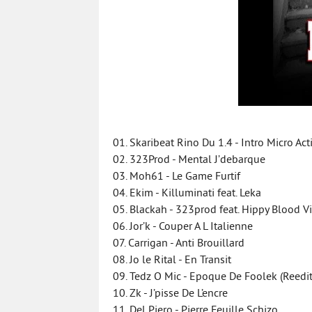
01. Skaribeat Rino Du 1.4 - Intro Micro Acti
02. 323Prod - Mental J’debarque
03. Moh61 - Le Game Furtif
04. Ekim - Killuminati feat. Leka
05. Blackah - 323prod feat. Hippy Blood V
06. Jor’k - Couper A L Italienne
07. Carrigan - Anti Brouillard
08. Jo le Rital - En Transit
09. Tedz O Mic - Epoque De Foolek (Reedi
10. Zk - J’pisse De L’encre
11. Del Piero - Pierre Feuille Schizo