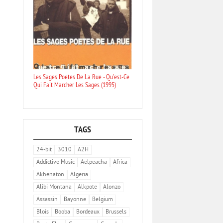
Les Sages Poetes De La Rue - Qu'est-Ce
Qui Fait Marcher Les Sages (1995)
TAGS
24-bit
3010
A2H
Addictive Music
Aelpeacha
Africa
Akhenaton
Algeria
Alibi Montana
Alkpote
Alonzo
Assassin
Bayonne
Belgium
Blois
Booba
Bordeaux
Brussels