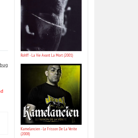
Rohff - La Vie Avant La Mort (2001)
 bug
nd
Kamelancien - Le Frisson De La Verite
(2008)