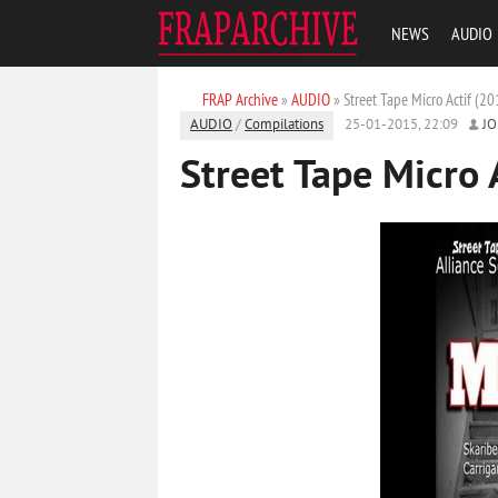
NEWS
AUDIO
FRAP Archive
»
AUDIO
» Street Tape Micro Actif (20
AUDIO
/
Compilations
25-01-2015, 22:09
J
Street Tape Micro 