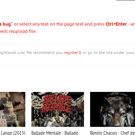
a bug"
or select any text on the page text and press
Ctrl+Enter
- a
ill reupload file.
nregistered user. We recommend you
register'll
or go to the site under your
 L'ange (2015)
Ballade Mentale - Ballade
Benito Chacon - Chef de