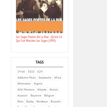
Les Sages Poetes De La Rue - Qu'est-Ce
Qui Fait Marcher Les Sages (1995)
TAGS
24-bit
3010
A2H
Addictive Music
Aelpeacha
Africa
Akhenaton
Algeria
Alibi Montana
Alkpote
Alonzo
Assassin
Bayonne
Belgium
Blois
Booba
Bordeaux
Brussels