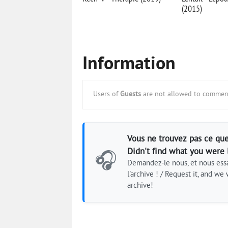
(2015)
Information
Users of
Guests
are not allowed to comment
Vous ne trouvez pas ce que
Didn't find what you were 
🎧
Demandez-le nous, et nous essa
l'archive ! / Request it, and we w
archive!