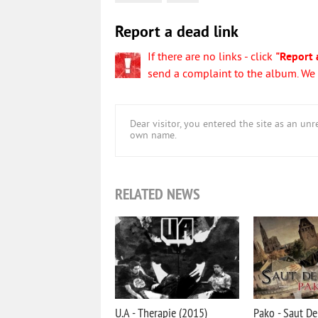
Report a dead link
If there are no links - click
"Report 
send a complaint to the album. We w
Dear visitor, you entered the site as an u
own name.
RELATED NEWS
U.A - Therapie (2015)
Pako - Saut De