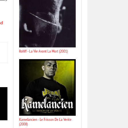
nd
Rohff - La Vie Avant La Mort (2001)
Kamelancien - Le Frisson De La Verite
(2008)