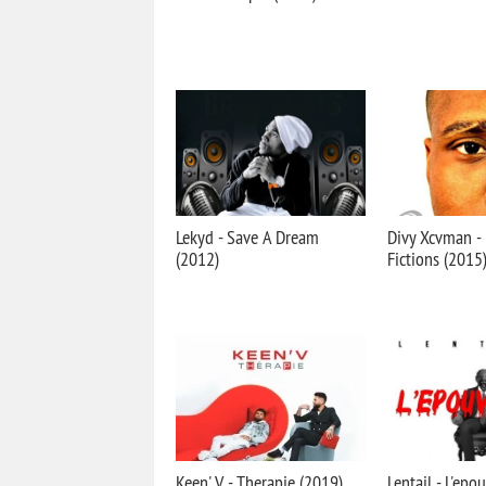
Lekyd - Save A Dream
Divy Xcvman - 
(2012)
Fictions (2015
Keen' V - Therapie (2019)
Lentail - L'epo