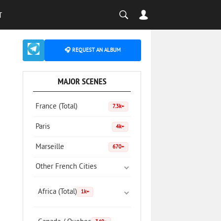
T
🎧 REQUEST AN ALBUM
MAJOR SCENES
France (Total)
7.3k+
Paris
4k+
Marseille
670+
Other French Cities
Africa (Total)
1k+