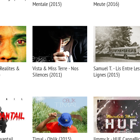
Mentale (2015)
Meute (2016)
Realites &
Vista & Miss Terre - Nos
Samuel T. - Lis Entre Les
)
Silences (2011)
Lignes (2015)
uvantail
Timal - Oblik (2015)
Jimmy Jr - HUF CannaBic