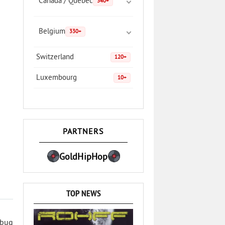
Canada / Quebec
340+
Belgium
330+
Switzerland
120+
Luxembourg
10+
PARTNERS
GoldHipHop
TOP NEWS
 bug