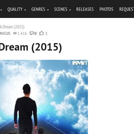
QUALITY
GENRES
SCENES
RELEASES
PHOTOS
REQUES
 A Dream (2015)
NICUS
1 616
0
3
 Dream (2015)