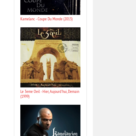
Kamelanc - Coupe Du Monde (2013)
Le 3eme Oeil - Hier, Aujourd'hui, Demain
(1999)