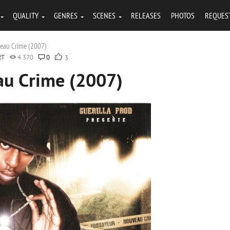
QUALITY
GENRES
SCENES
RELEASES
PHOTOS
REQUES
veau Crime (2007)
RT
4 370
0
3
au Crime (2007)