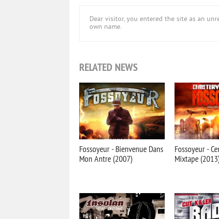
Dear visitor, you entered the site as an u
own name.
RELATED NEWS
Fossoyeur - Bienvenue Dans
Fossoyeur - Ce
Mon Antre (2007)
Mixtape (2013