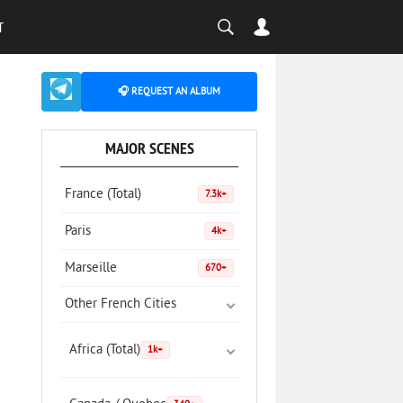
T
🎧 REQUEST AN ALBUM
MAJOR SCENES
France (Total)
7.3k+
Paris
4k+
Marseille
670+
Other French Cities
Africa (Total)
1k+