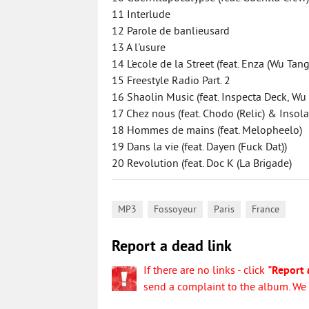
11 Interlude
12 Parole de banlieusard
13 A l'usure
14 L'ecole de la Street (feat. Enza (Wu Ta
15 Freestyle Radio Part. 2
16 Shaolin Music (feat. Inspecta Deck, Wu
17 Chez nous (feat. Chodo (Relic) & Insola
18 Hommes de mains (feat. Melopheelo)
19 Dans la vie (feat. Dayen (Fuck Dat))
20 Revolution (feat. Doc K (La Brigade)
,
,
,
MP3
Fossoyeur
Paris
France
Report a dead link
If there are no links - click
"Report 
send a complaint to the album. We w