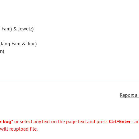
ng Fam) & Jewelz)
 Tang Fam & Trac)
n)
Report a
a bug"
or select any text on the page text and press
Ctrl+Enter
- a
ill reupload file.