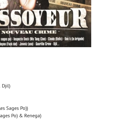
 Djil)
Les Sages Po))
 Sages Po) & Renega)