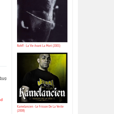
Rohff - La Vie Avant La Mort (2001)
 bug
nd
Kamelancien - Le Frisson De La Verite
(2008)