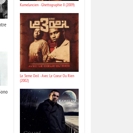
Kamelancien - Ghettographie II (2009)
ntre
Le 3eme Oeil - Avec Le Coeur Ou Rien
(2002)
 Sono