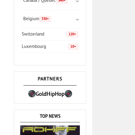
Canada / Quebec
340+
Belgium
330+
Switzerland
120+
Luxembourg
10+
PARTNERS
GoldHipHop
TOP NEWS