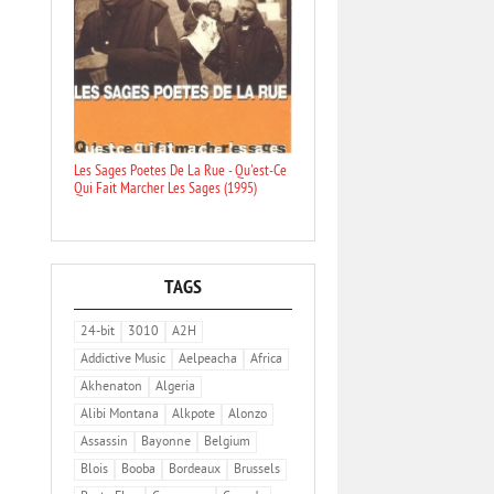
Les Sages Poetes De La Rue - Qu'est-Ce
Qui Fait Marcher Les Sages (1995)
TAGS
24-bit
3010
A2H
Addictive Music
Aelpeacha
Africa
Akhenaton
Algeria
Alibi Montana
Alkpote
Alonzo
Assassin
Bayonne
Belgium
Blois
Booba
Bordeaux
Brussels