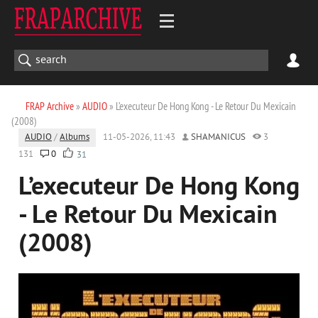
FRAP Archive
»
AUDIO
» L’executeur De Hong Kong - Le Retour Du Mexicain
(2008)
AUDIO
/
Albums
11-05-2026, 11:43
SHAMANICUS
3
131
0
31
L’executeur De Hong Kong
- Le Retour Du Mexicain
(2008)