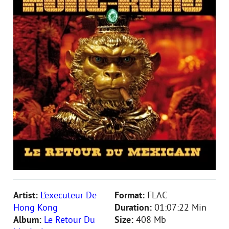
Artist:
L’executeur De
Format:
FLAC
Hong Kong
Duration:
01:07:22 Min
Album:
Le Retour Du
Size:
408 Mb