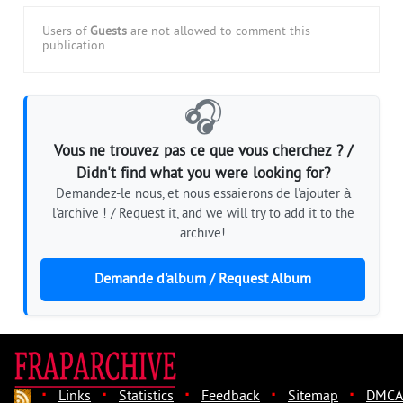
Users of
Guests
are not allowed to comment this
publication.
🎧
Vous ne trouvez pas ce que vous cherchez ? /
Didn't find what you were looking for?
Demandez-le nous, et nous essaierons de l'ajouter à
l'archive ! / Request it, and we will try to add it to the
archive!
Demande d'album / Request Album
·
·
·
·
·
Links
Statistics
Feedback
Sitemap
DMCA