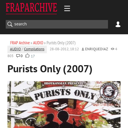
FRAP Archive
»
AUDIO
» Purists Only (2007)
AUDIO
/
Compilations
28-08-2012, 18:12
ENRIQUEDIAZ
4
803
0
17
Purists Only (2007)