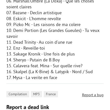
06. Marshall'Ombre (La Doxa) - Que les choses
soient claires
07. Bazane - Declin artistique
08. Eskicit - L'homme revolte
09. Pizko Mc - Les raisons de ma colere
10. Demi Portion (Les Grandes Gueules) - Tu veux
savoir
11. Dead Trinity - Au coin d'une rue
12. Enz - Reveille-toi
13. Sakage Kronik - Une fois de plus
14. Sheryo - Putain de B.Boy
15. Calavera feat. Mina - Sur quelle rive?
16. Skalpel (La K-Bine) & Latypik - Nord / Sud
17. Mysa - La verite en face
,
,
Compilation
MP3
France
Report a bug
Report a dead link