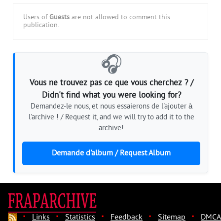
Users of
Guests
are not allowed to comment this
publication.
🎧
Vous ne trouvez pas ce que vous cherchez ? /
Didn't find what you were looking for?
Demandez-le nous, et nous essaierons de l'ajouter à
l'archive ! / Request it, and we will try to add it to the
archive!
Demande d'album / Request Album
·
·
·
·
·
Links
Statistics
Feedback
Sitemap
DMCA