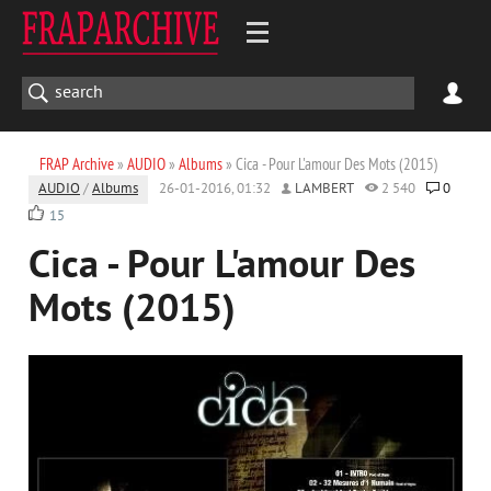
FRAP Archive
»
AUDIO
»
Albums
» Cica - Pour L'amour Des Mots (2015)
AUDIO
/
Albums
26-01-2016, 01:32
LAMBERT
2 540
0
15
Cica - Pour L'amour Des
Mots (2015)