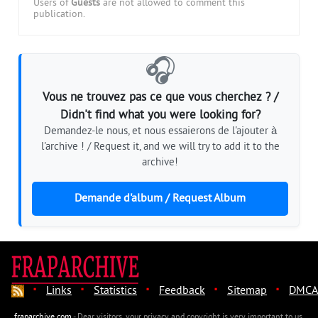
Users of
Guests
are not allowed to comment this
publication.
🎧
Vous ne trouvez pas ce que vous cherchez ? /
Didn't find what you were looking for?
Demandez-le nous, et nous essaierons de l'ajouter à
l'archive ! / Request it, and we will try to add it to the
archive!
Demande d'album / Request Album
·
·
·
·
·
Links
Statistics
Feedback
Sitemap
DMCA
fraparchive.com
- Dear visitors, your privacy and copyright is very important to us.