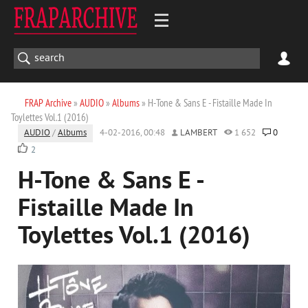
FRAP Archive
»
AUDIO
»
Albums
» H-Tone & Sans E - Fistaille Made In
Toylettes Vol.1 (2016)
AUDIO
/
Albums
4-02-2016, 00:48
LAMBERT
1 652
0
2
H-Tone & Sans E -
Fistaille Made In
Toylettes Vol.1 (2016)