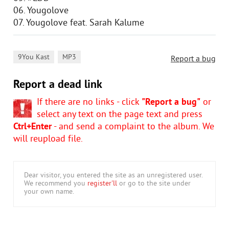
06. Yougolove
07. Yougolove feat. Sarah Kalume
,
9You Kast
MP3
Report a bug
Report a dead link
If there are no links - click
"Report a bug"
or
select any text on the page text and press
Ctrl+Enter
- and send a complaint to the album. We
will reupload file.
Dear visitor, you entered the site as an unregistered user.
We recommend you
register'll
or go to the site under
your own name.