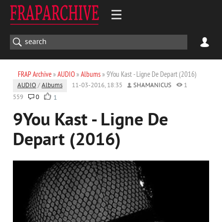
FRAP Archive
»
AUDIO
»
Albums
» 9You Kast - Ligne De Depart (2016)
AUDIO
/
Albums
11-03-2016, 18:35
SHAMANICUS
1
559
0
1
9You Kast - Ligne De
Depart (2016)