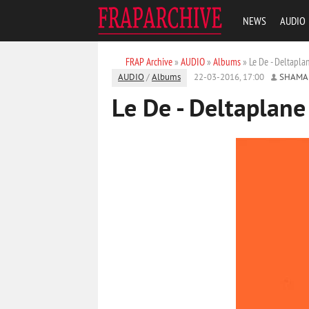
NEWS
AUDIO
FRAP Archive
»
AUDIO
»
Albums
» Le De - Deltapla
AUDIO
/
Albums
22-03-2016, 17:00
SHAMA
Le De - Deltaplane