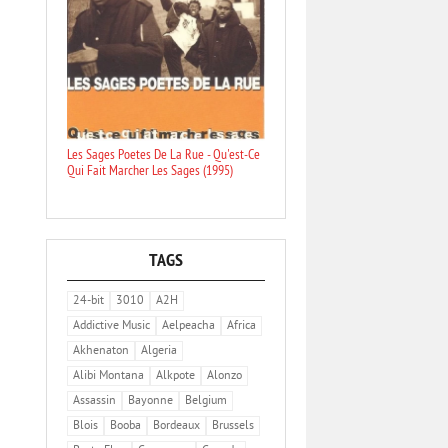
Les Sages Poetes De La Rue - Qu'est-Ce
Qui Fait Marcher Les Sages (1995)
TAGS
24-bit
3010
A2H
Addictive Music
Aelpeacha
Africa
Akhenaton
Algeria
Alibi Montana
Alkpote
Alonzo
Assassin
Bayonne
Belgium
Blois
Booba
Bordeaux
Brussels