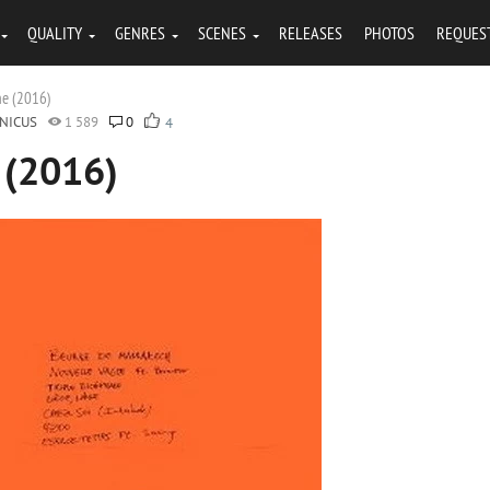
QUALITY
GENRES
SCENES
RELEASES
PHOTOS
REQUES
ne (2016)
NICUS
1 589
0
4
 (2016)