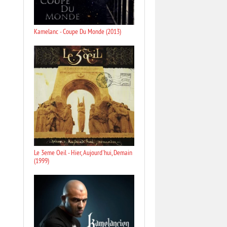
Kamelanc - Coupe Du Monde (2013)
Le 3eme Oeil - Hier, Aujourd'hui, Demain
(1999)