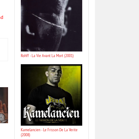
nd
Rohff - La Vie Avant La Mort (2001)
Kamelancien - Le Frisson De La Verite
(2008)