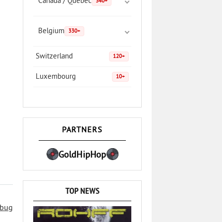
Canada / Quebec
340+
Belgium
330+
Switzerland
120+
Luxembourg
10+
PARTNERS
GoldHipHop
TOP NEWS
 bug