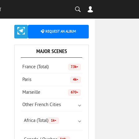
T
🎧 REQUEST AN ALBUM
MAJOR SCENES
France (Total)
7.3k+
Paris
4k+
Marseille
670+
Other French Cities
Africa (Total)
1k+