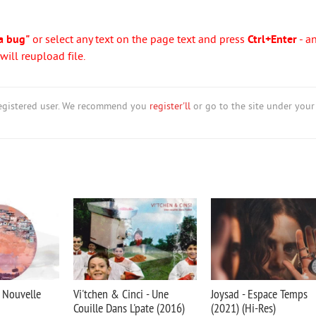
a bug"
or select any text on the page text and press
Ctrl+Enter
- a
ill reupload file.
nregistered user. We recommend you
register'll
or go to the site under your
- Nouvelle
Vi'tchen & Cinci - Une
Joysad - Espace Temps
Couille Dans L'pate (2016)
(2021) (Hi-Res)