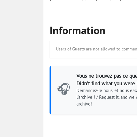
Information
Users of
Guests
are not allowed to comment
Vous ne trouvez pas ce que
Didn't find what you were 
🎧
Demandez-le nous, et nous essa
l'archive ! / Request it, and we w
archive!