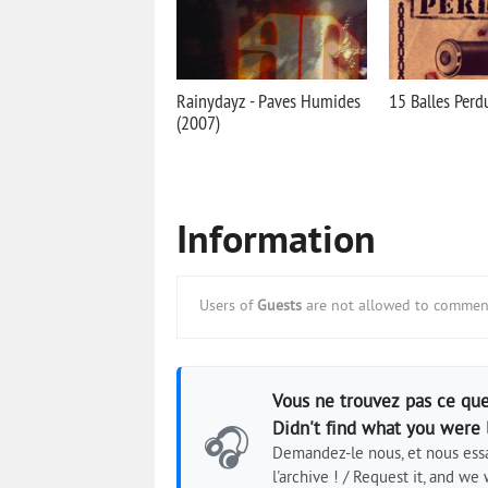
Rainydayz - Paves Humides
15 Balles Perd
(2007)
Information
Users of
Guests
are not allowed to comment
Vous ne trouvez pas ce que
Didn't find what you were 
🎧
Demandez-le nous, et nous essa
l'archive ! / Request it, and we w