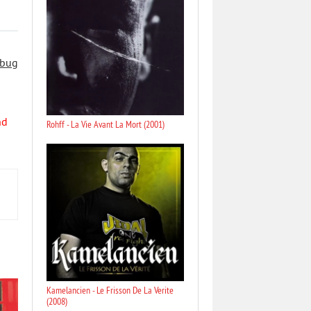
 bug
nd
Rohff - La Vie Avant La Mort (2001)
Kamelancien - Le Frisson De La Verite
(2008)