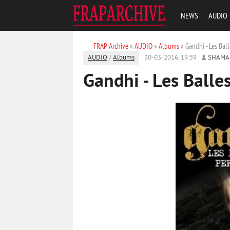
NEWS
AUDIO
FRAP Archive
»
AUDIO
»
Albums
» Gandhi - Les Bal
AUDIO
/
Albums
30-03-2016, 19:59
SHAMA
Gandhi - Les Balle