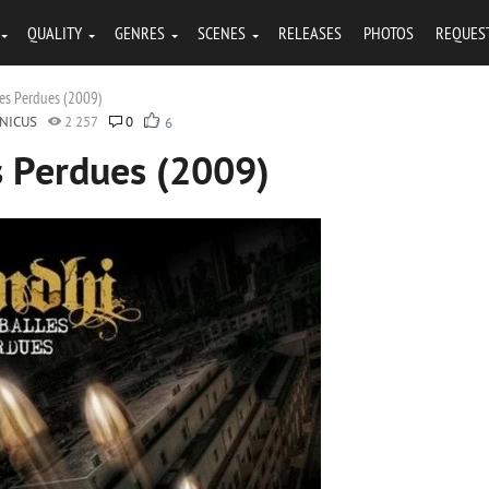
QUALITY
GENRES
SCENES
RELEASES
PHOTOS
REQUES
les Perdues (2009)
NICUS
2 257
0
6
s Perdues (2009)