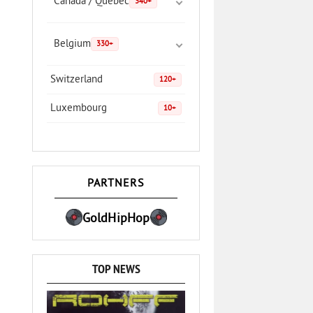
Canada / Quebec
340+
Belgium
330+
Switzerland
120+
Luxembourg
10+
PARTNERS
GoldHipHop
TOP NEWS