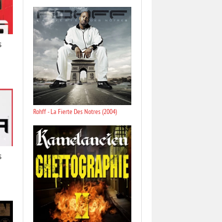
s
Rohff - La Fierte Des Notres (2004)
s