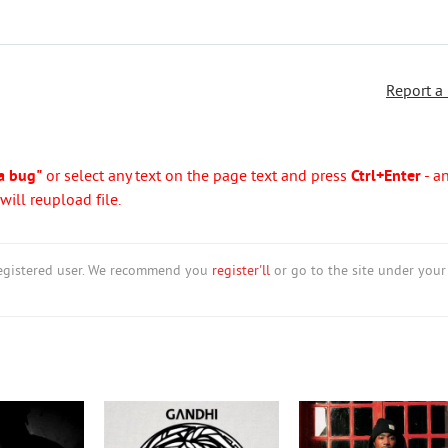
Report a
a bug"
or select any text on the page text and press
Ctrl+Enter
- a
ill reupload file.
nregistered user. We recommend you
register'll
or go to the site under your