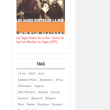
Les Sages Poetes De La Rue - Qu'est-Ce
Qui Fait Marcher Les Sages (1995)
TAGS
24-bit
3010
A2H
Addictive Music
Aelpeacha
Africa
Akhenaton
Algeria
Alibi Montana
Alkpote
Alonzo
Assassin
Bayonne
Belgium
Blois
Booba
Bordeaux
Brussels