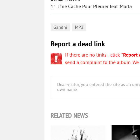
11. J'me Cache Pour Pleurer feat. Marta
,
Gandhi
MP3
Report a dead link
If there are no links - click
"Report 
send a complaint to the album. We w
Dear visitor, you entered the site as an u
own name.
RELATED NEWS