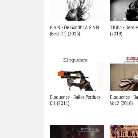
G.A.N - De Gandhi A G.A.N
T.Killa - Derni
(Best Of) (2016)
(2019)
Eloquence - Balles Perdues
Eloquence - Ba
0.1 (2011)
Vol.2 (2016)