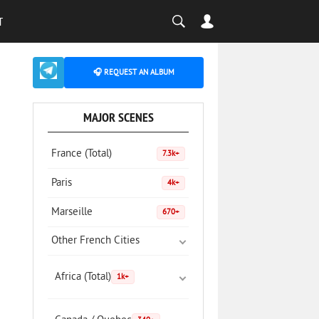
T
🎧 REQUEST AN ALBUM
MAJOR SCENES
France (Total)
7.3k+
Paris
4k+
Marseille
670+
Other French Cities
Africa (Total)
1k+