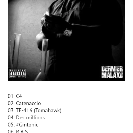
01. C4
02. Catenaccio
03. TE-416 (Tomahawk)
04. Des millions
05. #Gintonic
06. R.A.S.