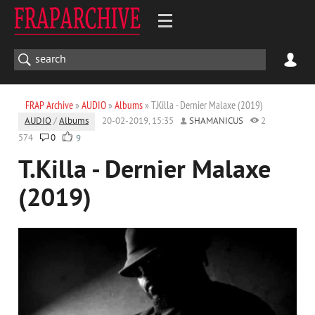
FRAP Archive
»
AUDIO
»
Albums
» T.Killa - Dernier Malaxe (2019)
AUDIO
/
Albums
20-02-2019, 15:35
SHAMANICUS
2
574
0
9
T.Killa - Dernier Malaxe
(2019)