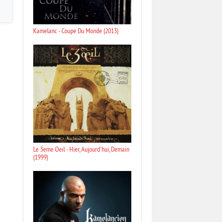
Kamelanc - Coupe Du Monde (2013)
Le 3eme Oeil - Hier, Aujourd'hui, Demain
(1999)