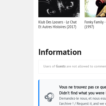
Klub Des Loosers - Le Chat
Fonky Family -
Et Autres Histoires (2017)
(1997)
Information
Users of
Guests
are not allowed to comment
Vous ne trouvez pas ce que
Didn't find what you were 
🎧
Demandez-le nous, et nous essa
l'archive ! / Request it, and we w