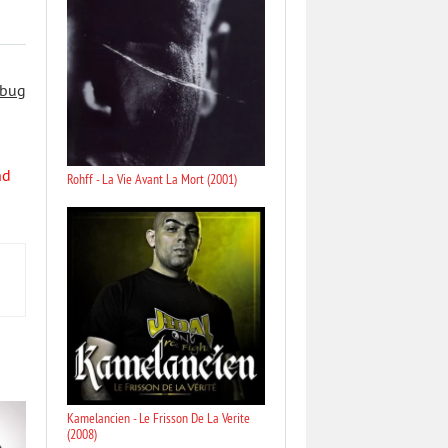
 bug
nd
Rohff - La Vie Avant La Mort (2001)
Kamelancien - Le Frisson De La Verite
(2008)