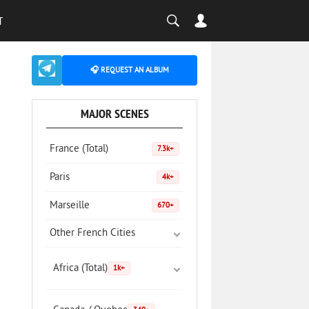
T
🎧 REQUEST AN ALBUM
MAJOR SCENES
France (Total)
7.3k+
Paris
4k+
Marseille
670+
Other French Cities
Africa (Total)
1k+