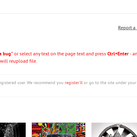
Report a
a bug"
or select any text on the page text and press
Ctrl+Enter
- a
ill reupload file.
nregistered user. We recommend you
register'll
or go to the site under your