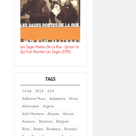
Les Sages Poetes De La Rue - Qu'est-Ce
Qui Fait Marcher Les Sages (1995)
TAGS
24-bit
3010
A2H
Addictive Music
Aelpeacha
Africa
Akhenaton
Algeria
Alibi Montana
Alkpote
Alonzo
Assassin
Bayonne
Belgium
Blois
Booba
Bordeaux
Brussels