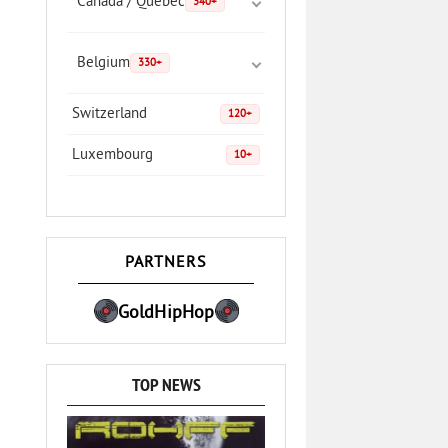
Canada / Quebec
340+
Belgium
330+
Switzerland
120+
Luxembourg
10+
PARTNERS
GoldHipHop
TOP NEWS