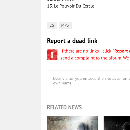
13. Le Pouvoir Du Cercle
,
2S
MP3
Report a dead link
If there are no links - click
"Report 
send a complaint to the album. We w
Dear visitor, you entered the site as an u
own name.
RELATED NEWS