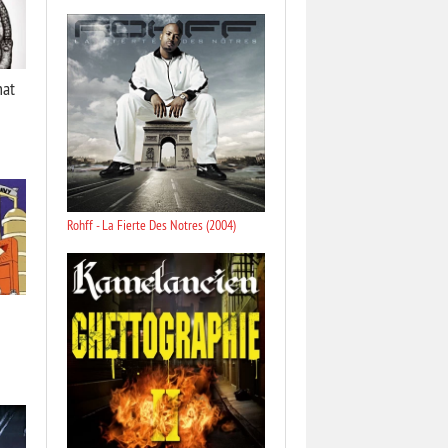
hat
Rohff - La Fierte Des Notres (2004)