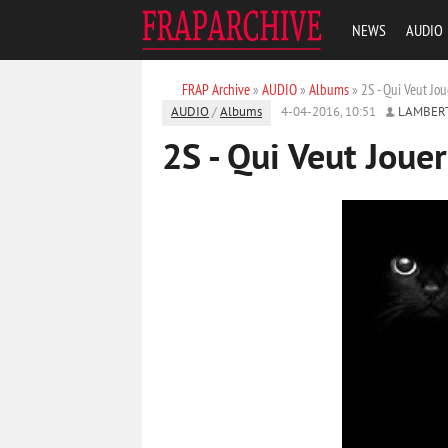
NEWS
AUDIO
FRAP Archive
»
AUDIO
»
Albums
» 2S - Qui Veut Jo
AUDIO
/
Albums
4-04-2016, 10:51
LAMBER
2S - Qui Veut Joue