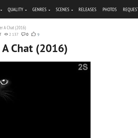
QUALITY
GENRES
SCENES
RELEASES
PHOTOS
REQUES
uer A Chat (2016)
T
2 137
0
9
r A Chat (2016)