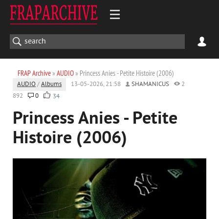
FRAP Archive
»
AUDIO
» Princess Anies - Petite Histoire (2006)
AUDIO
/
Albums
13-05-2026, 21:58
SHAMANICUS
2
892
0
34
Princess Anies - Petite
Histoire (2006)