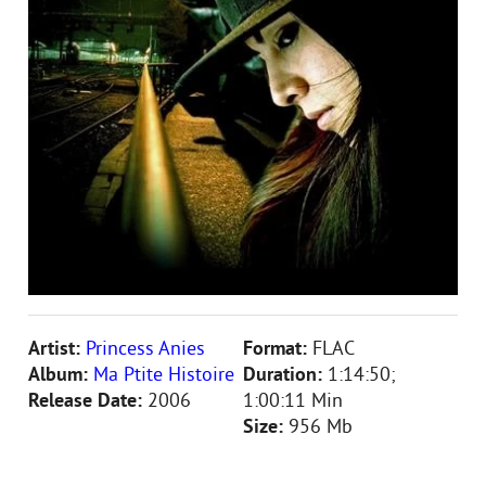
Artist:
Princess Anies
Format:
FLAC
Album:
Ma Ptite Histoire
Duration:
1:14:50;
Release Date:
2006
1:00:11 Min
Size:
956 Mb