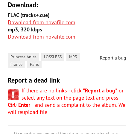
Download:
FLAC (tracks+.cue)
Download from novafile.com
mp3, 320 kbps
Download from novafile.com
,
,
,
Princess Anies
LOSSLESS
MP3
Report a bug
,
France
Paris
Report a dead link
If there are no links - click
"Report a bug"
or
select any text on the page text and press
Ctrl+Enter
- and send a complaint to the album. We
will reupload file.
Dear visitor, you entered the site as an unregistered user.